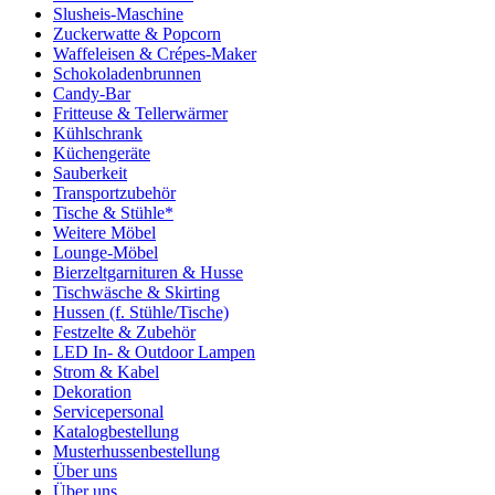
Slusheis-Maschine
Zuckerwatte & Popcorn
Waffeleisen & Crépes-Maker
Schokoladenbrunnen
Candy-Bar
Fritteuse & Tellerwärmer
Kühlschrank
Küchengeräte
Sauberkeit
Transportzubehör
Tische & Stühle*
Weitere Möbel
Lounge-Möbel
Bierzeltgarnituren & Husse
Tischwäsche & Skirting
Hussen (f. Stühle/Tische)
Festzelte & Zubehör
LED In- & Outdoor Lampen
Strom & Kabel
Dekoration
Servicepersonal
Katalogbestellung
Musterhussenbestellung
Über uns
Über uns