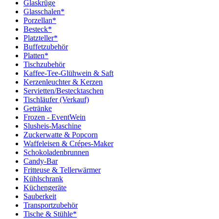
Glaskrüge
Glasschalen*
Porzellan*
Besteck*
Platzteller*
Buffetzubehör
Platten*
Tischzubehör
Kaffee-Tee-Glühwein & Saft
Kerzenleuchter & Kerzen
Servietten/Bestecktaschen
Tischläufer (Verkauf)
Getränke
Frozen - EventWein
Slusheis-Maschine
Zuckerwatte & Popcorn
Waffeleisen & Crépes-Maker
Schokoladenbrunnen
Candy-Bar
Fritteuse & Tellerwärmer
Kühlschrank
Küchengeräte
Sauberkeit
Transportzubehör
Tische & Stühle*