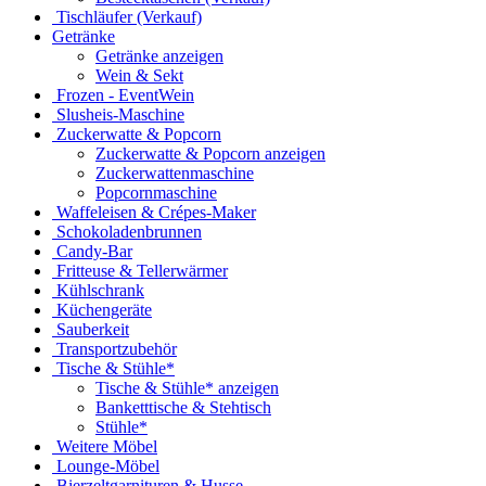
Tischläufer (Verkauf)
Getränke
Getränke anzeigen
Wein & Sekt
Frozen - EventWein
Slusheis-Maschine
Zuckerwatte & Popcorn
Zuckerwatte & Popcorn anzeigen
Zuckerwattenmaschine
Popcornmaschine
Waffeleisen & Crépes-Maker
Schokoladenbrunnen
Candy-Bar
Fritteuse & Tellerwärmer
Kühlschrank
Küchengeräte
Sauberkeit
Transportzubehör
Tische & Stühle*
Tische & Stühle* anzeigen
Banketttische & Stehtisch
Stühle*
Weitere Möbel
Lounge-Möbel
Bierzeltgarnituren & Husse