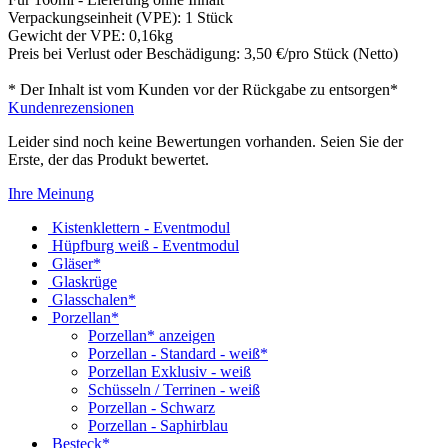
Verpackungseinheit (VPE): 1 Stück
Gewicht der VPE: 0,16kg
Preis bei Verlust oder Beschädigung: 3,50 €/pro Stück (Netto)
* Der Inhalt ist vom Kunden vor der Rückgabe zu entsorgen*
Kundenrezensionen
Leider sind noch keine Bewertungen vorhanden. Seien Sie der
Erste, der das Produkt bewertet.
Ihre Meinung
Kistenklettern - Eventmodul
Hüpfburg weiß - Eventmodul
Gläser*
Glaskrüge
Glasschalen*
Porzellan*
Porzellan* anzeigen
Porzellan - Standard - weiß*
Porzellan Exklusiv - weiß
Schüsseln / Terrinen - weiß
Porzellan - Schwarz
Porzellan - Saphirblau
Besteck*