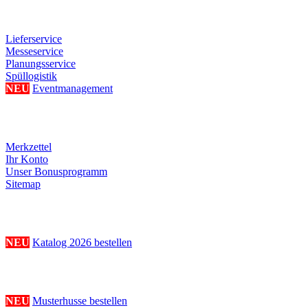
Weitere Serviceangebote
Lieferservice
Messeservice
Planungsservice
Spüllogistik
NEU
Eventmanagement
Ihre persönliche Seite
Merkzettel
Ihr Konto
Unser Bonusprogramm
Sitemap
Katalogbestellung
NEU
Katalog 2026 bestellen
Musterhussenbestellung
NEU
Musterhusse bestellen