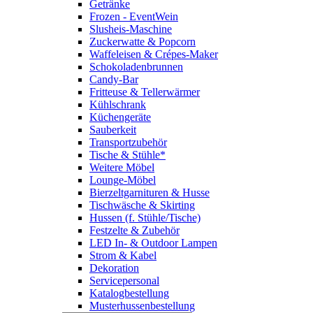
Getränke
Frozen - EventWein
Slusheis-Maschine
Zuckerwatte & Popcorn
Waffeleisen & Crépes-Maker
Schokoladenbrunnen
Candy-Bar
Fritteuse & Tellerwärmer
Kühlschrank
Küchengeräte
Sauberkeit
Transportzubehör
Tische & Stühle*
Weitere Möbel
Lounge-Möbel
Bierzeltgarnituren & Husse
Tischwäsche & Skirting
Hussen (f. Stühle/Tische)
Festzelte & Zubehör
LED In- & Outdoor Lampen
Strom & Kabel
Dekoration
Servicepersonal
Katalogbestellung
Musterhussenbestellung