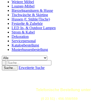
Weitere Möbel
Lounge-Möbel
Bierzeltgarnituren & Husse
Tischwäsche & Skirting
Hussen (f. Stühle/Tische)
Festzelte & Zubehör
LED In- & Outdoor Lampen
Strom & Kabel
Dekoration
Servicepersonal
Katalogbestellung
Musterhussenbestellung
Erweiterte Suche
Suche...
Telefonische Bestellung unter
(0 23 51) - 456-558/559