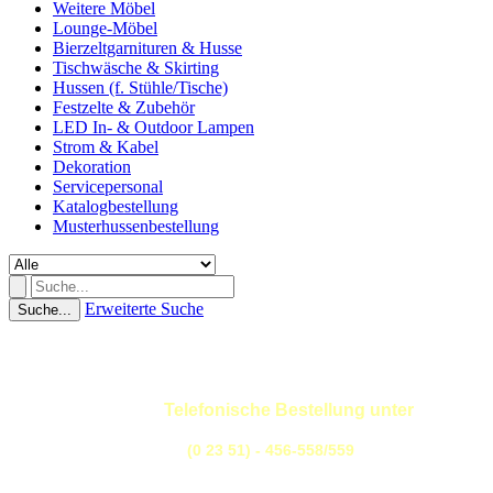
Weitere Möbel
Lounge-Möbel
Bierzeltgarnituren & Husse
Tischwäsche & Skirting
Hussen (f. Stühle/Tische)
Festzelte & Zubehör
LED In- & Outdoor Lampen
Strom & Kabel
Dekoration
Servicepersonal
Katalogbestellung
Musterhussenbestellung
Erweiterte Suche
Suche...
Telefonische Bestellung unter
(0 23 51) - 456-558/559