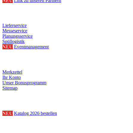
NEU
Link zu unseren Partnern
Weitere Serviceangebote
Lieferservice
Messeservice
Planungsservice
Spüllogistik
NEU
Eventmanagement
Ihre persönliche Seite
Merkzettel
Ihr Konto
Unser Bonusprogramm
Sitemap
Katalogbestellung
NEU
Katalog 2026 bestellen
Musterhussenbestellung