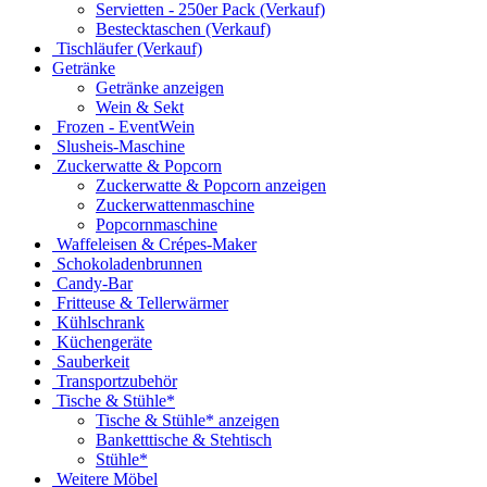
Servietten - 250er Pack (Verkauf)
Bestecktaschen (Verkauf)
Tischläufer (Verkauf)
Getränke
Getränke anzeigen
Wein & Sekt
Frozen - EventWein
Slusheis-Maschine
Zuckerwatte & Popcorn
Zuckerwatte & Popcorn anzeigen
Zuckerwattenmaschine
Popcornmaschine
Waffeleisen & Crépes-Maker
Schokoladenbrunnen
Candy-Bar
Fritteuse & Tellerwärmer
Kühlschrank
Küchengeräte
Sauberkeit
Transportzubehör
Tische & Stühle*
Tische & Stühle* anzeigen
Banketttische & Stehtisch
Stühle*
Weitere Möbel