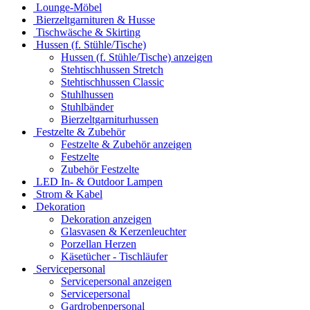
Lounge-Möbel
Bierzeltgarnituren & Husse
Tischwäsche & Skirting
Hussen (f. Stühle/Tische)
Hussen (f. Stühle/Tische) anzeigen
Stehtischhussen Stretch
Stehtischhussen Classic
Stuhlhussen
Stuhlbänder
Bierzeltgarniturhussen
Festzelte & Zubehör
Festzelte & Zubehör anzeigen
Festzelte
Zubehör Festzelte
LED In- & Outdoor Lampen
Strom & Kabel
Dekoration
Dekoration anzeigen
Glasvasen & Kerzenleuchter
Porzellan Herzen
Käsetücher - Tischläufer
Servicepersonal
Servicepersonal anzeigen
Servicepersonal
Gardrobenpersonal