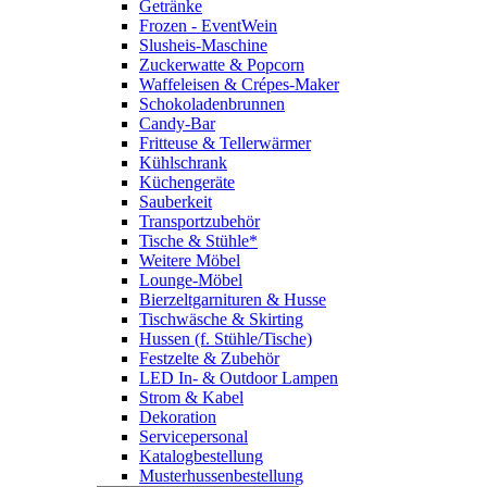
Getränke
Frozen - EventWein
Slusheis-Maschine
Zuckerwatte & Popcorn
Waffeleisen & Crépes-Maker
Schokoladenbrunnen
Candy-Bar
Fritteuse & Tellerwärmer
Kühlschrank
Küchengeräte
Sauberkeit
Transportzubehör
Tische & Stühle*
Weitere Möbel
Lounge-Möbel
Bierzeltgarnituren & Husse
Tischwäsche & Skirting
Hussen (f. Stühle/Tische)
Festzelte & Zubehör
LED In- & Outdoor Lampen
Strom & Kabel
Dekoration
Servicepersonal
Katalogbestellung
Musterhussenbestellung