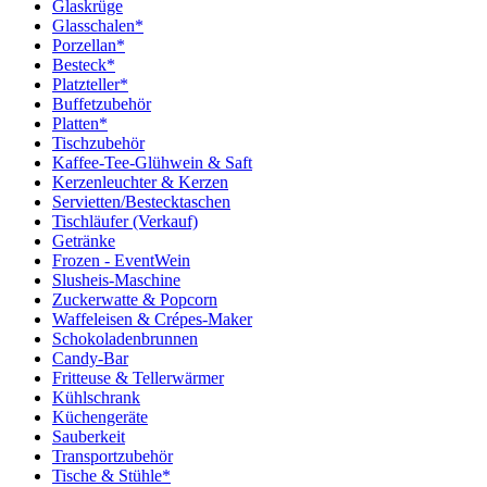
Glaskrüge
Glasschalen*
Porzellan*
Besteck*
Platzteller*
Buffetzubehör
Platten*
Tischzubehör
Kaffee-Tee-Glühwein & Saft
Kerzenleuchter & Kerzen
Servietten/Bestecktaschen
Tischläufer (Verkauf)
Getränke
Frozen - EventWein
Slusheis-Maschine
Zuckerwatte & Popcorn
Waffeleisen & Crépes-Maker
Schokoladenbrunnen
Candy-Bar
Fritteuse & Tellerwärmer
Kühlschrank
Küchengeräte
Sauberkeit
Transportzubehör
Tische & Stühle*