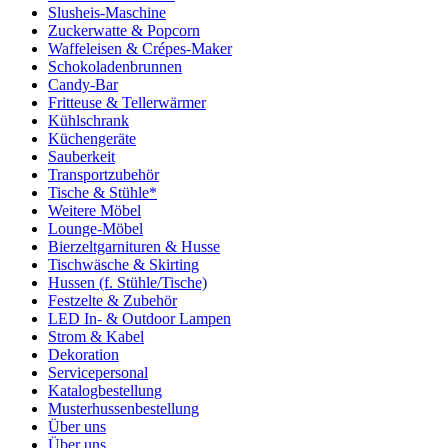
Slusheis-Maschine
Zuckerwatte & Popcorn
Waffeleisen & Crépes-Maker
Schokoladenbrunnen
Candy-Bar
Fritteuse & Tellerwärmer
Kühlschrank
Küchengeräte
Sauberkeit
Transportzubehör
Tische & Stühle*
Weitere Möbel
Lounge-Möbel
Bierzeltgarnituren & Husse
Tischwäsche & Skirting
Hussen (f. Stühle/Tische)
Festzelte & Zubehör
LED In- & Outdoor Lampen
Strom & Kabel
Dekoration
Servicepersonal
Katalogbestellung
Musterhussenbestellung
Über uns
Über uns