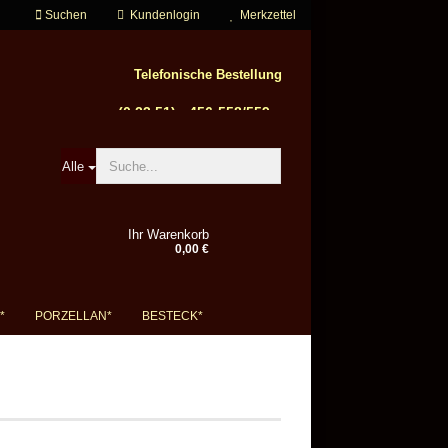
Suchen
Kundenlogin
Merkzettel
Telefonische Bestellung
56-558/559
Alle
Ihr Warenkorb
0,00 €
n
*
PORZELLAN*
BESTECK*
gessen?
EUCHTER & KERZEN
SCHINE
ZUCKERWATTE & POPCORN
HLSCHRANK
KÜCHENGERÄTE