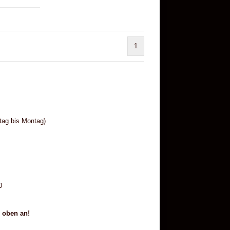
1
tag bis Montag)
0
h oben an!