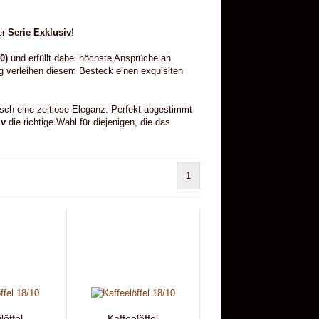
RNITUREN & HUSSE
er
Serie Exklusiv
!
STROM & KABEL
DEKORATION
0)
und erfüllt dabei höchste Ansprüche an
g verleihen diesem Besteck einen exquisiten
ÜBER UNS
isch eine zeitlose Eleganz. Perfekt abgestimmt
iv
die richtige Wahl für diejenigen, die das
1
öffel
Kaffeelöffel