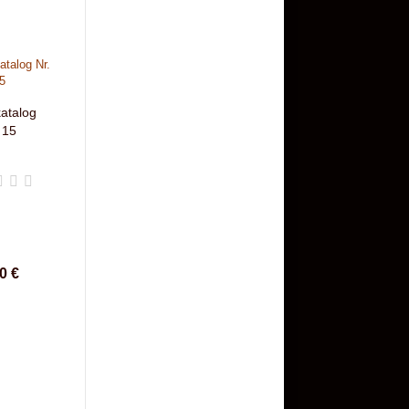
atalog
 15
0 €