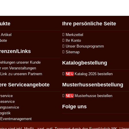
ukte
Ihre persönliche Seite
Artikel
Merkzettel
bote
Ihr Konto
Unser Bonusprogramm
renzen/Links
Sitemap
Katalogbestellung
hlungen unserer Kunde
r von Veranstaltungen
Link zu unseren Partnern
NEU
Katalog 2026 bestellen
ere Serviceangebote
Musterhussenbestellung
rservice
NEU
Musterhusse bestellen
eservice
Folge uns
ngsservice
ogistik
Eventmanagement
reise sind inkl. MwSt., zzgl. evtl.
Transport
durch den EventVerleih-MK. |
Imp