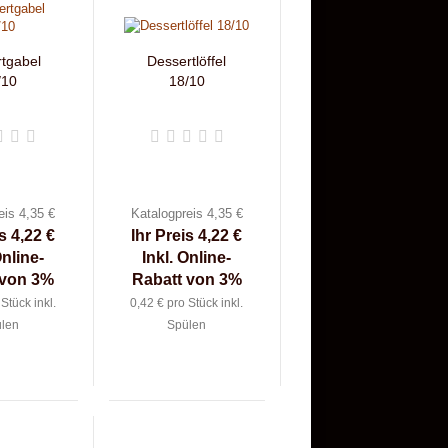
tgabel
Dessertlöffel
/10
18/10
eis 4,35 €
Katalogpreis 4,35 €
s 4,22 €
Ihr Preis 4,22 €
Online-
Inkl. Online-
 von 3%
Rabatt von 3%
Stück inkl.
0,42 € pro Stück inkl.
len
Spülen