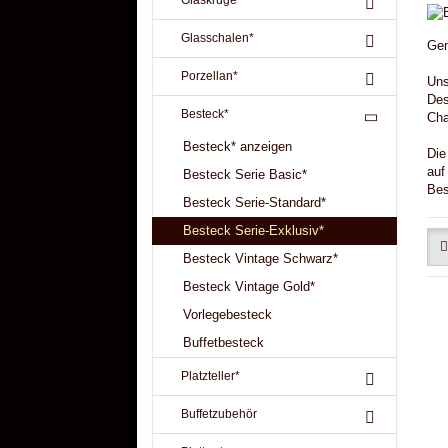
Glaskrüge
SAUBERKEIT
TRANSPORTZUBEHÖR
TIS
Glasschalen*
Gen
TISCHWÄSCHE & SKIRTING
HUSSEN (F. STÜH
Porzellan*
Un
Des
SERVICEPERSONAL
KATALOGBESTELLUNG
Besteck*
Cha
Besteck* anzeigen
Die
auf
Besteck Serie Basic*
Bes
Besteck Serie-Standard*
Besteck Serie-Exklusiv*
Besteck Vintage Schwarz*
Besteck Vintage Gold*
Vorlegebesteck
Buffetbesteck
Platzteller*
Buffetzubehör