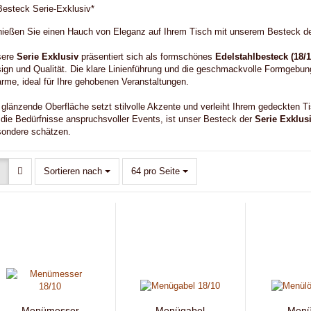
CHE & STÜHLE*
WEITERE MÖBEL
LOUNGE-MÖBEL
BIERZELTGA
ießen Sie einen Hauch von Eleganz auf Ihrem Tisch mit unserem Besteck d
LE/TISCHE)
FESTZELTE & ZUBEHÖR
LED IN- & OUTDOOR LAMPEN
sere
Serie Exklusiv
präsentiert sich als formschönes
Edelstahlbesteck (18/1
ign und Qualität. Die klare Linienführung und die geschmackvolle Formgebun
MUSTERHUSSENBESTELLUNG
rme, ideal für Ihre gehobenen Veranstaltungen.
 glänzende Oberfläche setzt stilvolle Akzente und verleiht Ihrem gedeckten T
 die Bedürfnisse anspruchsvoller Events, ist unser Besteck der
Serie Exklus
ondere schätzen.
Sortieren nach
64 pro Seite
Menümesser
Menügabel
Menül