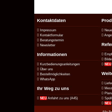
Kontaktdaten
Prod
Impressum
Neue 
Kontaktformular
Ange
Beratungstermin
Refe
Newsletter
Informationen
Empfe
Bilde
Kurzbedienungsanleitungen
NEU
Über uns
Weit
Bestellmöglichkeiten
WhatsApp
Liefe
Ihr Weg zu uns
Mess
Planu
NEU
Anfahrt zu uns (A45)
Spüll
NEU
Alle P