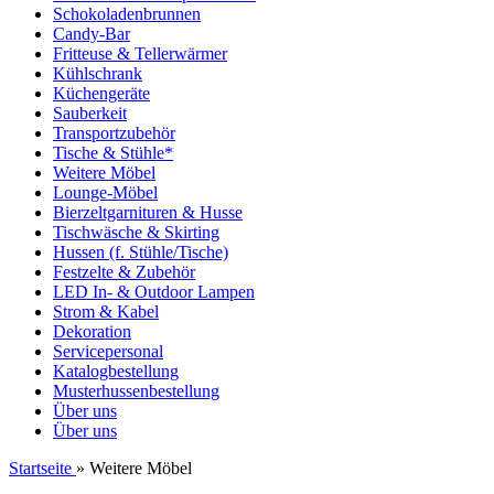
Schokoladenbrunnen
Candy-Bar
Fritteuse & Tellerwärmer
Kühlschrank
Küchengeräte
Sauberkeit
Transportzubehör
Tische & Stühle*
Weitere Möbel
Lounge-Möbel
Bierzeltgarnituren & Husse
Tischwäsche & Skirting
Hussen (f. Stühle/Tische)
Festzelte & Zubehör
LED In- & Outdoor Lampen
Strom & Kabel
Dekoration
Servicepersonal
Katalogbestellung
Musterhussenbestellung
Über uns
Über uns
Startseite
»
Weitere Möbel