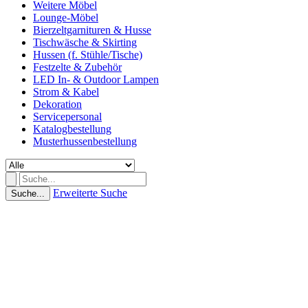
Weitere Möbel
Lounge-Möbel
Bierzeltgarnituren & Husse
Tischwäsche & Skirting
Hussen (f. Stühle/Tische)
Festzelte & Zubehör
LED In- & Outdoor Lampen
Strom & Kabel
Dekoration
Servicepersonal
Katalogbestellung
Musterhussenbestellung
Erweiterte Suche
Suche...
(0 