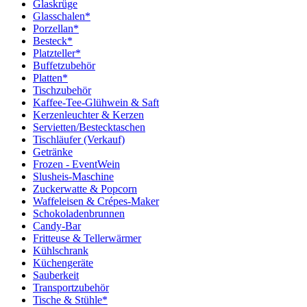
Glaskrüge
Glasschalen*
Porzellan*
Besteck*
Platzteller*
Buffetzubehör
Platten*
Tischzubehör
Kaffee-Tee-Glühwein & Saft
Kerzenleuchter & Kerzen
Servietten/Bestecktaschen
Tischläufer (Verkauf)
Getränke
Frozen - EventWein
Slusheis-Maschine
Zuckerwatte & Popcorn
Waffeleisen & Crépes-Maker
Schokoladenbrunnen
Candy-Bar
Fritteuse & Tellerwärmer
Kühlschrank
Küchengeräte
Sauberkeit
Transportzubehör
Tische & Stühle*