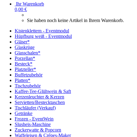
Ihr Warenkorb
0,00 €
Sie haben noch keine Artikel in Ihrem Warenkorb.
Kistenklettern - Eventmodul
Hüpfburg weiß - Eventmodul
Gläser*
Glaskrüge
Glasschalen*
Porzellan*
Besteck*
Platzteller*
Buffetzubehör
Platten*
Tischzubehör
Kaffee-Tee-Glühwein & Saft
Kerzenleuchter & Kerzen
Servietten/Bestecktaschen
Tischläufer (Verkauf)
Getränke
Frozen - EventWein
Slusheis-Maschine
Zuckerwatte & Popcorn
Waffeleisen & Crépes-Maker