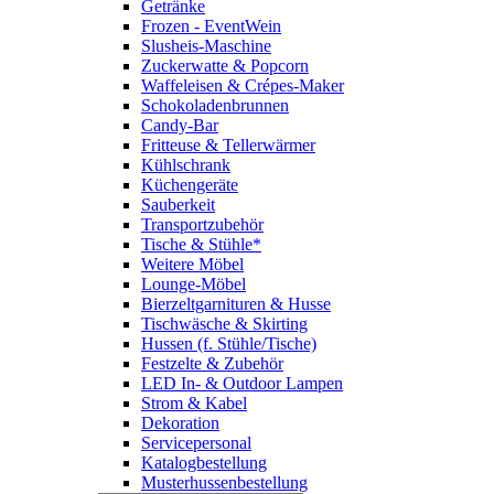
Getränke
Frozen - EventWein
Slusheis-Maschine
Zuckerwatte & Popcorn
Waffeleisen & Crépes-Maker
Schokoladenbrunnen
Candy-Bar
Fritteuse & Tellerwärmer
Kühlschrank
Küchengeräte
Sauberkeit
Transportzubehör
Tische & Stühle*
Weitere Möbel
Lounge-Möbel
Bierzeltgarnituren & Husse
Tischwäsche & Skirting
Hussen (f. Stühle/Tische)
Festzelte & Zubehör
LED In- & Outdoor Lampen
Strom & Kabel
Dekoration
Servicepersonal
Katalogbestellung
Musterhussenbestellung