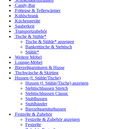
Schokoladenbrunnen
Candy-Bar
Fritteuse & Tellerwärmer
Kühlschrank
Küchengeräte
Sauberkeit
Transportzubehör
Tische & Stühle*
Tische & Stühle* anzeigen
Banketttische & Stehtisch
Stühle*
Weitere Möbel
Lounge-Möbel
Bierzeltgarnituren & Husse
Tischwäsche & Skirting
Hussen (f. Stühle/Tische)
Hussen (f. Stühle/Tische) anzeigen
Stehtischhussen Stretch
Stehtischhussen Classic
Stuhlhussen
Stuhlbänder
Bierzeltgarniturhussen
Festzelte & Zubehör
Festzelte & Zubehör anzeigen
Festzelte