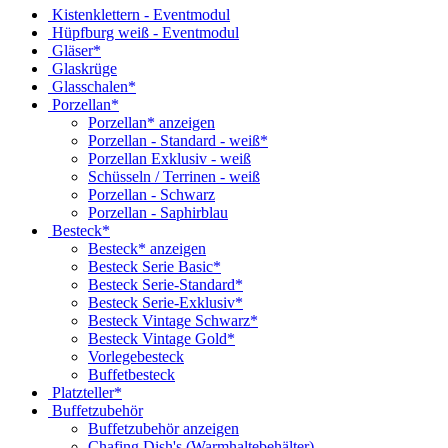
Kistenklettern - Eventmodul
Hüpfburg weiß - Eventmodul
Gläser*
Glaskrüge
Glasschalen*
Porzellan*
Porzellan* anzeigen
Porzellan - Standard - weiß*
Porzellan Exklusiv - weiß
Schüsseln / Terrinen - weiß
Porzellan - Schwarz
Porzellan - Saphirblau
Besteck*
Besteck* anzeigen
Besteck Serie Basic*
Besteck Serie-Standard*
Besteck Serie-Exklusiv*
Besteck Vintage Schwarz*
Besteck Vintage Gold*
Vorlegebesteck
Buffetbesteck
Platzteller*
Buffetzubehör
Buffetzubehör anzeigen
Chafing Dish's (Warmhaltebehälter)