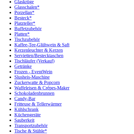
Glaskrüge
Glasschalen*
Porzellan*
Besteck*
Platzteller*
Buffetzubehör
Platten*
Tischzubehör
Kaffee-Tee-Glühwein & Saft
Kerzenleuchter & Kerzen
Servietten/Bestecktaschen
Tischläufer (Verkauf)
Getränke
Frozen - EventWein
Slusheis-Maschine
Zuckerwatte & Popcorn
Waffeleisen & Crépes-Maker
Schokoladenbrunnen
Candy-Bar
Fritteuse & Tellerwärmer
Kühlschrank
Küchengeräte
Sauberkeit
Transportzubehör
Tische & Stühle*