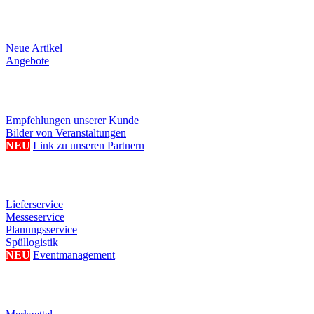
Produkte
Neue Artikel
Angebote
Referenzen/Links
Empfehlungen unserer Kunde
Bilder von Veranstaltungen
NEU
Link zu unseren Partnern
Weitere Serviceangebote
Lieferservice
Messeservice
Planungsservice
Spüllogistik
NEU
Eventmanagement
Ihre persönliche Seite