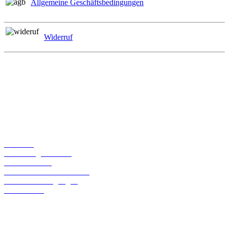
Allgemeine Geschäftsbedingungen
Widerruf
Zahlungsmöglichkeiten
Informationen
Über uns
Bestellmöglichkeiten
Widerrufsrecht
Liefer- und Versandkosten
Geschäftsbedingungen
Datenschutz
Kontaktdaten