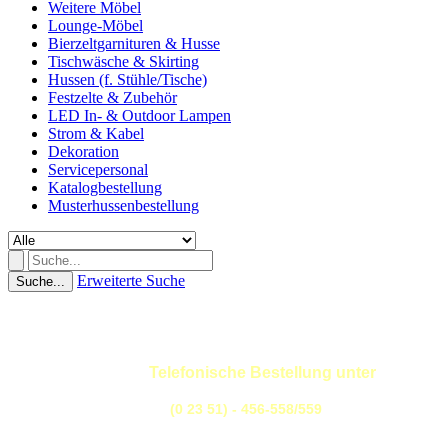
Weitere Möbel
Lounge-Möbel
Bierzeltgarnituren & Husse
Tischwäsche & Skirting
Hussen (f. Stühle/Tische)
Festzelte & Zubehör
LED In- & Outdoor Lampen
Strom & Kabel
Dekoration
Servicepersonal
Katalogbestellung
Musterhussenbestellung
Erweiterte Suche
Suche...
Telefonische Bestellung unter
(0 23 51) - 456-558/559