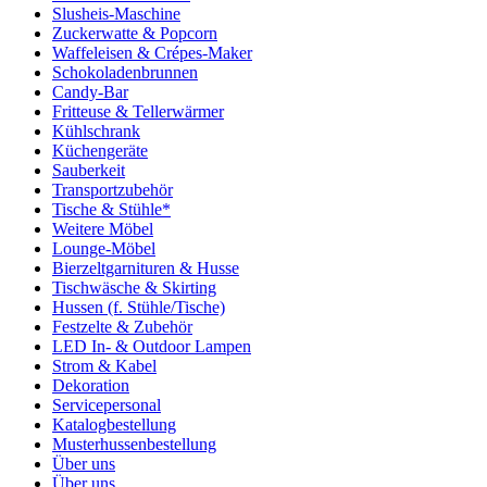
Slusheis-Maschine
Zuckerwatte & Popcorn
Waffeleisen & Crépes-Maker
Schokoladenbrunnen
Candy-Bar
Fritteuse & Tellerwärmer
Kühlschrank
Küchengeräte
Sauberkeit
Transportzubehör
Tische & Stühle*
Weitere Möbel
Lounge-Möbel
Bierzeltgarnituren & Husse
Tischwäsche & Skirting
Hussen (f. Stühle/Tische)
Festzelte & Zubehör
LED In- & Outdoor Lampen
Strom & Kabel
Dekoration
Servicepersonal
Katalogbestellung
Musterhussenbestellung
Über uns
Über uns