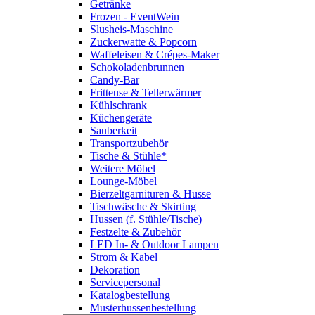
Getränke
Frozen - EventWein
Slusheis-Maschine
Zuckerwatte & Popcorn
Waffeleisen & Crépes-Maker
Schokoladenbrunnen
Candy-Bar
Fritteuse & Tellerwärmer
Kühlschrank
Küchengeräte
Sauberkeit
Transportzubehör
Tische & Stühle*
Weitere Möbel
Lounge-Möbel
Bierzeltgarnituren & Husse
Tischwäsche & Skirting
Hussen (f. Stühle/Tische)
Festzelte & Zubehör
LED In- & Outdoor Lampen
Strom & Kabel
Dekoration
Servicepersonal
Katalogbestellung
Musterhussenbestellung