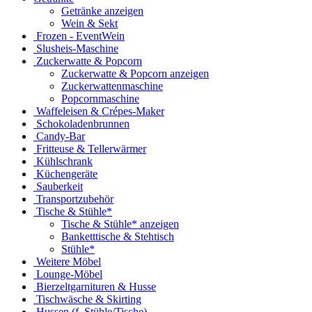
Getränke anzeigen
Wein & Sekt
Frozen - EventWein
Slusheis-Maschine
Zuckerwatte & Popcorn
Zuckerwatte & Popcorn anzeigen
Zuckerwattenmaschine
Popcornmaschine
Waffeleisen & Crépes-Maker
Schokoladenbrunnen
Candy-Bar
Fritteuse & Tellerwärmer
Kühlschrank
Küchengeräte
Sauberkeit
Transportzubehör
Tische & Stühle*
Tische & Stühle* anzeigen
Banketttische & Stehtisch
Stühle*
Weitere Möbel
Lounge-Möbel
Bierzeltgarnituren & Husse
Tischwäsche & Skirting
Hussen (f. Stühle/Tische)