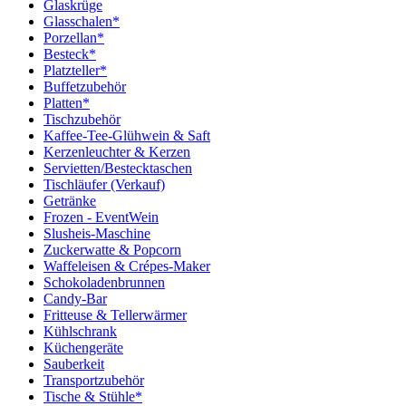
Glaskrüge
Glasschalen*
Porzellan*
Besteck*
Platzteller*
Buffetzubehör
Platten*
Tischzubehör
Kaffee-Tee-Glühwein & Saft
Kerzenleuchter & Kerzen
Servietten/Bestecktaschen
Tischläufer (Verkauf)
Getränke
Frozen - EventWein
Slusheis-Maschine
Zuckerwatte & Popcorn
Waffeleisen & Crépes-Maker
Schokoladenbrunnen
Candy-Bar
Fritteuse & Tellerwärmer
Kühlschrank
Küchengeräte
Sauberkeit
Transportzubehör
Tische & Stühle*