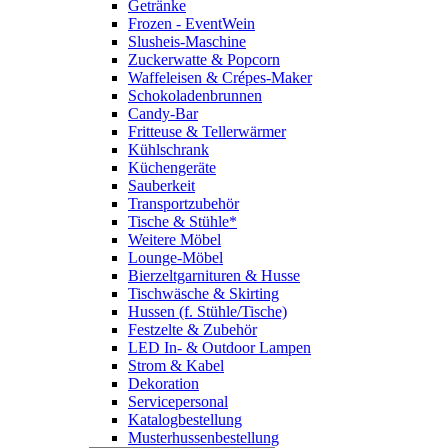
Getränke
Frozen - EventWein
Slusheis-Maschine
Zuckerwatte & Popcorn
Waffeleisen & Crépes-Maker
Schokoladenbrunnen
Candy-Bar
Fritteuse & Tellerwärmer
Kühlschrank
Küchengeräte
Sauberkeit
Transportzubehör
Tische & Stühle*
Weitere Möbel
Lounge-Möbel
Bierzeltgarnituren & Husse
Tischwäsche & Skirting
Hussen (f. Stühle/Tische)
Festzelte & Zubehör
LED In- & Outdoor Lampen
Strom & Kabel
Dekoration
Servicepersonal
Katalogbestellung
Musterhussenbestellung