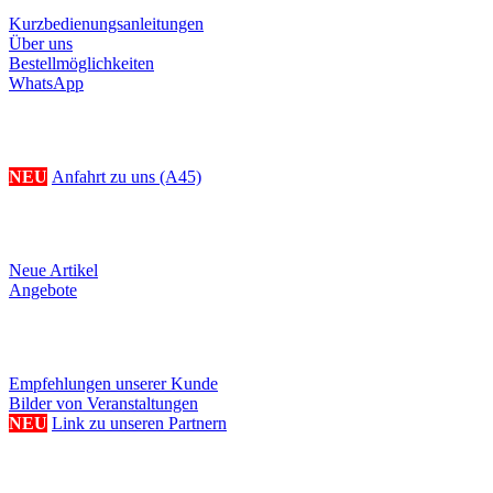
Kurzbedienungsanleitungen
Über uns
Bestellmöglichkeiten
WhatsApp
Ihr Weg zu uns
NEU
Anfahrt zu uns (A45)
Produkte
Neue Artikel
Angebote
Referenzen/Links
Empfehlungen unserer Kunde
Bilder von Veranstaltungen
NEU
Link zu unseren Partnern
Weitere Serviceangebote