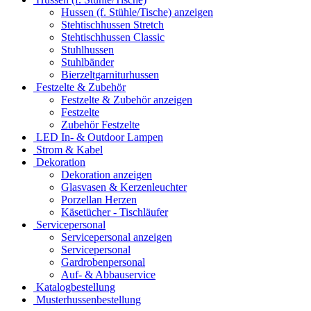
Hussen (f. Stühle/Tische) anzeigen
Stehtischhussen Stretch
Stehtischhussen Classic
Stuhlhussen
Stuhlbänder
Bierzeltgarniturhussen
Festzelte & Zubehör
Festzelte & Zubehör anzeigen
Festzelte
Zubehör Festzelte
LED In- & Outdoor Lampen
Strom & Kabel
Dekoration
Dekoration anzeigen
Glasvasen & Kerzenleuchter
Porzellan Herzen
Käsetücher - Tischläufer
Servicepersonal
Servicepersonal anzeigen
Servicepersonal
Gardrobenpersonal
Auf- & Abbauservice
Katalogbestellung
Musterhussenbestellung