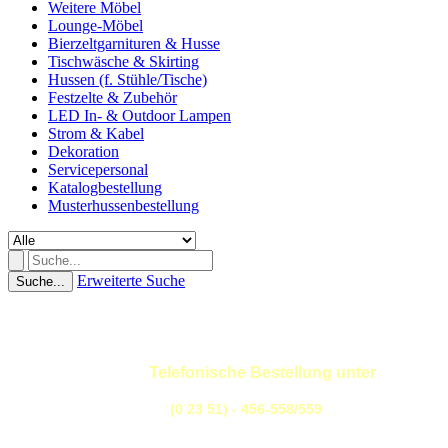
Weitere Möbel
Lounge-Möbel
Bierzeltgarnituren & Husse
Tischwäsche & Skirting
Hussen (f. Stühle/Tische)
Festzelte & Zubehör
LED In- & Outdoor Lampen
Strom & Kabel
Dekoration
Servicepersonal
Katalogbestellung
Musterhussenbestellung
Erweiterte Suche
Suche...
Telefonische Bestellung unter
(0 23 51) - 456-558/559