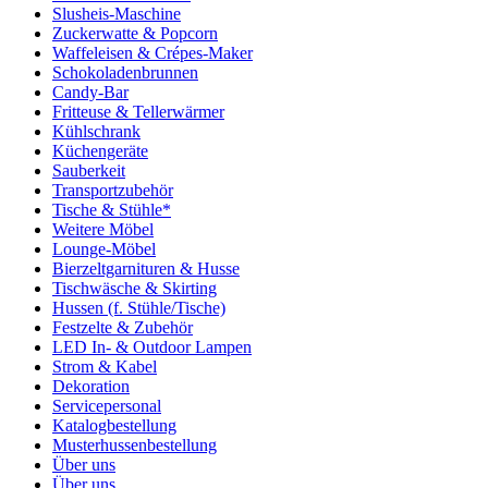
Slusheis-Maschine
Zuckerwatte & Popcorn
Waffeleisen & Crépes-Maker
Schokoladenbrunnen
Candy-Bar
Fritteuse & Tellerwärmer
Kühlschrank
Küchengeräte
Sauberkeit
Transportzubehör
Tische & Stühle*
Weitere Möbel
Lounge-Möbel
Bierzeltgarnituren & Husse
Tischwäsche & Skirting
Hussen (f. Stühle/Tische)
Festzelte & Zubehör
LED In- & Outdoor Lampen
Strom & Kabel
Dekoration
Servicepersonal
Katalogbestellung
Musterhussenbestellung
Über uns
Über uns