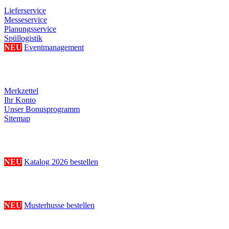
Lieferservice
Messeservice
Planungsservice
Spüllogistik
NEU
Eventmanagement
Ihre persönliche Seite
Merkzettel
Ihr Konto
Unser Bonusprogramm
Sitemap
Katalogbestellung
NEU
Katalog 2026 bestellen
Musterhussenbestellung
NEU
Musterhusse bestellen
Folge uns