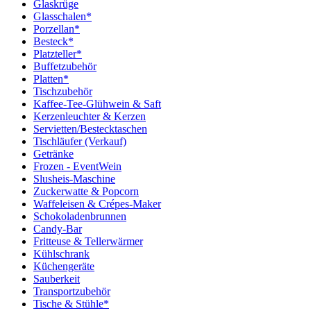
Glaskrüge
Glasschalen*
Porzellan*
Besteck*
Platzteller*
Buffetzubehör
Platten*
Tischzubehör
Kaffee-Tee-Glühwein & Saft
Kerzenleuchter & Kerzen
Servietten/Bestecktaschen
Tischläufer (Verkauf)
Getränke
Frozen - EventWein
Slusheis-Maschine
Zuckerwatte & Popcorn
Waffeleisen & Crépes-Maker
Schokoladenbrunnen
Candy-Bar
Fritteuse & Tellerwärmer
Kühlschrank
Küchengeräte
Sauberkeit
Transportzubehör
Tische & Stühle*