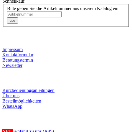
Schnellkauf
Bitte geben Sie die Artikelnummer aus unserem Katalog ein.
Los
Kontaktdaten
Impressum
Kontaktformular
Beratungstermin
Newsletter
Informationen
Kurzbedienungsanleitungen
Über uns
Bestellmöglichkeiten
WhatsApp
Ihr Weg zu uns
NEU
Anfahrt zu uns (A45)