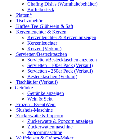
Chafing Dish's (Warmhaltebehälter)
Buffetbesteck
Platten*
Tischzubehör
Kaffee-Tee-Glühwein & Saft
Kerzenleuchter & Kerzen
Kerzenleuchter & Kerzen anzeigen
Kerzenleuchter
Kerzen (Verkauf)
Servietten/Bestecktaschen
Servietten/Bestecktaschen anzeigen
Servietten - 100er Pack (Verkauf)
Servietten - 250er Pack (Verkauf)
Bestecktaschen (Verkauf)
Tischläufer (Verkauf)
Getränke
Getränke anzeigen
Wein & Sekt
Frozen - EventWein
Slusheis-Maschine
Zuckerwatte & Popcorn
Zuckerwatte & Popcorn anzeigen
Zuckerwattenmaschine
Popcornmaschine
Waffeleisen & Crépes-Maker