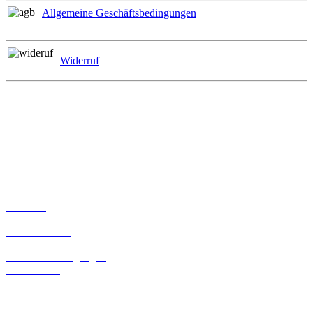
Allgemeine Geschäftsbedingungen
Widerruf
Zahlungsmöglichkeiten
Informationen
Über uns
Bestellmöglichkeiten
Widerrufsrecht
Liefer- und Versandkosten
Geschäftsbedingungen
Datenschutz
Kontaktdaten