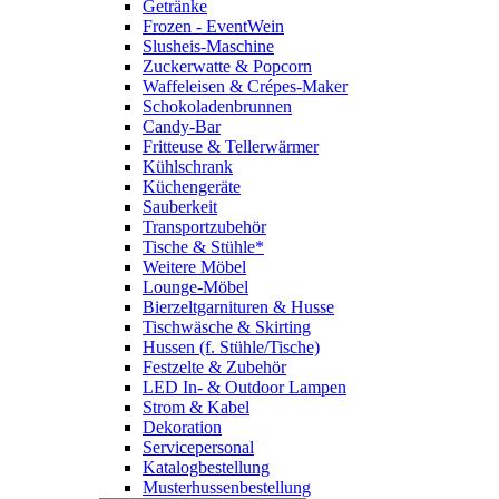
Getränke
Frozen - EventWein
Slusheis-Maschine
Zuckerwatte & Popcorn
Waffeleisen & Crépes-Maker
Schokoladenbrunnen
Candy-Bar
Fritteuse & Tellerwärmer
Kühlschrank
Küchengeräte
Sauberkeit
Transportzubehör
Tische & Stühle*
Weitere Möbel
Lounge-Möbel
Bierzeltgarnituren & Husse
Tischwäsche & Skirting
Hussen (f. Stühle/Tische)
Festzelte & Zubehör
LED In- & Outdoor Lampen
Strom & Kabel
Dekoration
Servicepersonal
Katalogbestellung
Musterhussenbestellung