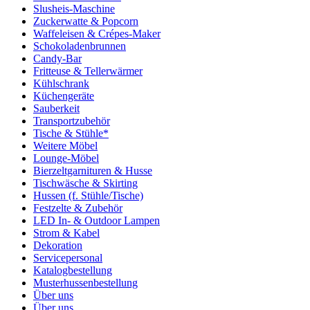
Slusheis-Maschine
Zuckerwatte & Popcorn
Waffeleisen & Crépes-Maker
Schokoladenbrunnen
Candy-Bar
Fritteuse & Tellerwärmer
Kühlschrank
Küchengeräte
Sauberkeit
Transportzubehör
Tische & Stühle*
Weitere Möbel
Lounge-Möbel
Bierzeltgarnituren & Husse
Tischwäsche & Skirting
Hussen (f. Stühle/Tische)
Festzelte & Zubehör
LED In- & Outdoor Lampen
Strom & Kabel
Dekoration
Servicepersonal
Katalogbestellung
Musterhussenbestellung
Über uns
Über uns