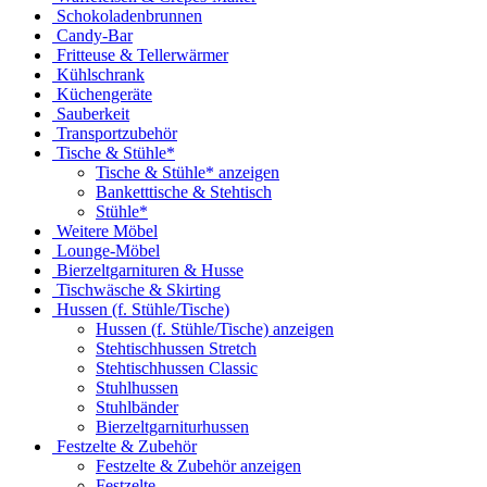
Schokoladenbrunnen
Candy-Bar
Fritteuse & Tellerwärmer
Kühlschrank
Küchengeräte
Sauberkeit
Transportzubehör
Tische & Stühle*
Tische & Stühle* anzeigen
Banketttische & Stehtisch
Stühle*
Weitere Möbel
Lounge-Möbel
Bierzeltgarnituren & Husse
Tischwäsche & Skirting
Hussen (f. Stühle/Tische)
Hussen (f. Stühle/Tische) anzeigen
Stehtischhussen Stretch
Stehtischhussen Classic
Stuhlhussen
Stuhlbänder
Bierzeltgarniturhussen
Festzelte & Zubehör
Festzelte & Zubehör anzeigen
Festzelte