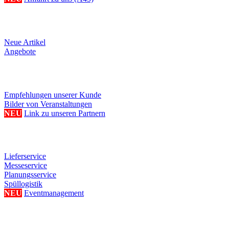
Produkte
Neue Artikel
Angebote
Referenzen/Links
Empfehlungen unserer Kunde
Bilder von Veranstaltungen
NEU
Link zu unseren Partnern
Weitere Serviceangebote
Lieferservice
Messeservice
Planungsservice
Spüllogistik
NEU
Eventmanagement
Ihre persönliche Seite