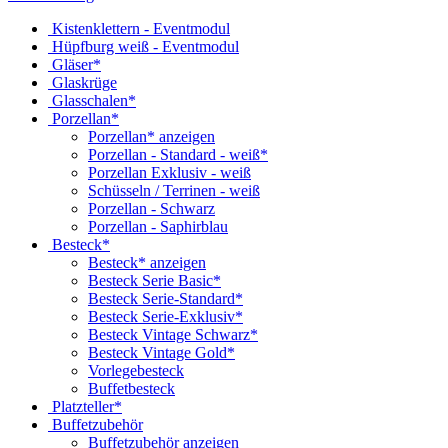
Kistenklettern - Eventmodul
Hüpfburg weiß - Eventmodul
Gläser*
Glaskrüge
Glasschalen*
Porzellan*
Porzellan* anzeigen
Porzellan - Standard - weiß*
Porzellan Exklusiv - weiß
Schüsseln / Terrinen - weiß
Porzellan - Schwarz
Porzellan - Saphirblau
Besteck*
Besteck* anzeigen
Besteck Serie Basic*
Besteck Serie-Standard*
Besteck Serie-Exklusiv*
Besteck Vintage Schwarz*
Besteck Vintage Gold*
Vorlegebesteck
Buffetbesteck
Platzteller*
Buffetzubehör
Buffetzubehör anzeigen