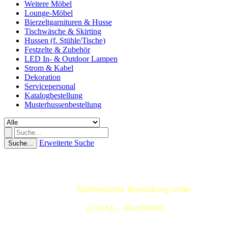
Weitere Möbel
Lounge-Möbel
Bierzeltgarnituren & Husse
Tischwäsche & Skirting
Hussen (f. Stühle/Tische)
Festzelte & Zubehör
LED In- & Outdoor Lampen
Strom & Kabel
Dekoration
Servicepersonal
Katalogbestellung
Musterhussenbestellung
Erweiterte Suche
Suche...
Telefonische Bestellung unter
(0 23 51) - 456-558/559