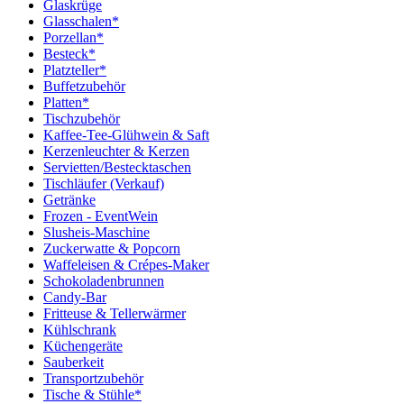
Glaskrüge
Glasschalen*
Porzellan*
Besteck*
Platzteller*
Buffetzubehör
Platten*
Tischzubehör
Kaffee-Tee-Glühwein & Saft
Kerzenleuchter & Kerzen
Servietten/Bestecktaschen
Tischläufer (Verkauf)
Getränke
Frozen - EventWein
Slusheis-Maschine
Zuckerwatte & Popcorn
Waffeleisen & Crépes-Maker
Schokoladenbrunnen
Candy-Bar
Fritteuse & Tellerwärmer
Kühlschrank
Küchengeräte
Sauberkeit
Transportzubehör
Tische & Stühle*