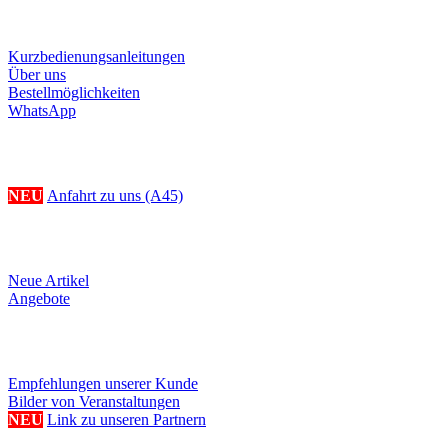
Informationen
Kurzbedienungsanleitungen
Über uns
Bestellmöglichkeiten
WhatsApp
Ihr Weg zu uns
NEU
Anfahrt zu uns (A45)
Produkte
Neue Artikel
Angebote
Referenzen/Links
Empfehlungen unserer Kunde
Bilder von Veranstaltungen
NEU
Link zu unseren Partnern