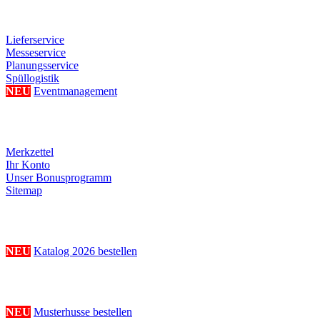
Weitere Serviceangebote
Lieferservice
Messeservice
Planungsservice
Spüllogistik
NEU
Eventmanagement
Ihre persönliche Seite
Merkzettel
Ihr Konto
Unser Bonusprogramm
Sitemap
Katalogbestellung
NEU
Katalog 2026 bestellen
Musterhussenbestellung
NEU
Musterhusse bestellen