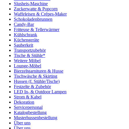
Slusheis-Maschine
Zuckerwatte & Popcorn
Waffeleisen & Crépes-Maker
Schokoladenbrunnen
Candy-Bar
Fritteuse & Tellerwärmer
Kühlschrank
Küchengeräte
Sauberkeit
Transportzubehör
Tische & Stühle*
Weitere Möbel
Lounge-Möbel
Bierzeltgarnituren & Husse
Tischwäsche & Skirting
Hussen (f. Stühle/Tische)
Festzelte & Zubehör
LED In- & Outdoor Lampen
Strom & Kabel
Dekoration
Servicepersonal
Katalogbestellung
Musterhussenbestellung
Über uns
Über uns