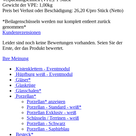
Gewicht der VPE: 1,00kg
Preis bei Verlust oder Beschädigung: 26,20 €/pro Stück (Netto)
*Beilagenschüsseln werden nur komplett entleert zurück
genommen*
Kundenrezensionen
Leider sind noch keine Bewertungen vorhanden. Seien Sie der
Erste, der das Produkt bewertet.
Ihre Meinung
Kistenklettern - Eventmodul
Hüpfburg weiß - Eventmodul
Gläser*
Glaskrüge
Glasschalen*
Porzellan*
Porzellan* anzeigen
Porzellan - Standard - weiß*
Porzellan Exklusiv - weiß
Schüsseln / Terrinen - weiß
Porzellan - Schwarz
Porzellan - Saphirblau
Besteck*