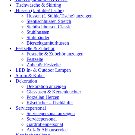
Tischwäsche & Skirting
Hussen (f. Stühle/Tische)
Hussen (f. Stühle/Tische) anzeigen
Stehtischhussen Stretch
Stehtischhussen Classic
Stuhlhussen
Stuhlbänder
Bierzeltgarniturhussen
Festzelte & Zubehör
Festzelte & Zubehör anzeigen
Festzelte
Zubehör Festzelte
LED In- & Outdoor Lampen
Strom & Kabel
Dekoration
Dekoration anzeigen
Glasvasen & Kerzenleuchter
Porzellan Herzen
Käsetücher - Tischläufer
Servicepersonal
Servicepersonal anzeigen
Servicepersonal
Gardrobenpersonal
Auf- & Abbauservice