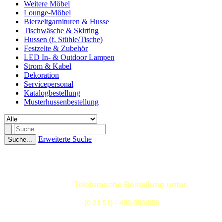
Weitere Möbel
Lounge-Möbel
Bierzeltgarnituren & Husse
Tischwäsche & Skirting
Hussen (f. Stühle/Tische)
Festzelte & Zubehör
LED In- & Outdoor Lampen
Strom & Kabel
Dekoration
Servicepersonal
Katalogbestellung
Musterhussenbestellung
Erweiterte Suche
Suche...
Telefonische Bestellung unter
(0 23 51) - 456-558/559