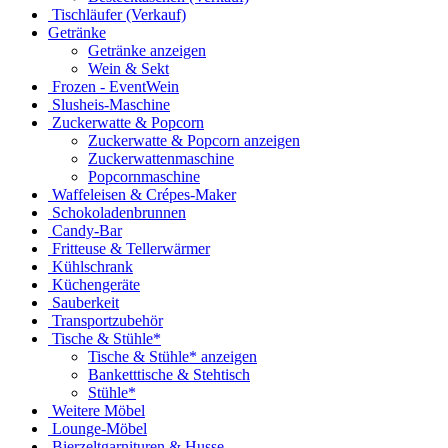
Tischläufer (Verkauf)
Getränke
Getränke anzeigen
Wein & Sekt
Frozen - EventWein
Slusheis-Maschine
Zuckerwatte & Popcorn
Zuckerwatte & Popcorn anzeigen
Zuckerwattenmaschine
Popcornmaschine
Waffeleisen & Crépes-Maker
Schokoladenbrunnen
Candy-Bar
Fritteuse & Tellerwärmer
Kühlschrank
Küchengeräte
Sauberkeit
Transportzubehör
Tische & Stühle*
Tische & Stühle* anzeigen
Banketttische & Stehtisch
Stühle*
Weitere Möbel
Lounge-Möbel
Bierzeltgarnituren & Husse