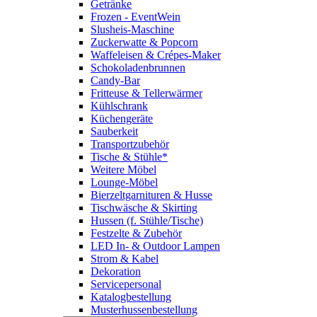
Getränke
Frozen - EventWein
Slusheis-Maschine
Zuckerwatte & Popcorn
Waffeleisen & Crépes-Maker
Schokoladenbrunnen
Candy-Bar
Fritteuse & Tellerwärmer
Kühlschrank
Küchengeräte
Sauberkeit
Transportzubehör
Tische & Stühle*
Weitere Möbel
Lounge-Möbel
Bierzeltgarnituren & Husse
Tischwäsche & Skirting
Hussen (f. Stühle/Tische)
Festzelte & Zubehör
LED In- & Outdoor Lampen
Strom & Kabel
Dekoration
Servicepersonal
Katalogbestellung
Musterhussenbestellung