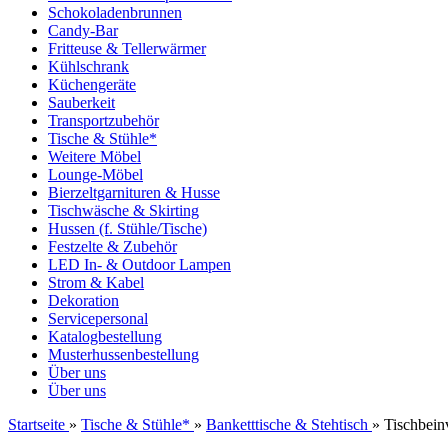
Schokoladenbrunnen
Candy-Bar
Fritteuse & Tellerwärmer
Kühlschrank
Küchengeräte
Sauberkeit
Transportzubehör
Tische & Stühle*
Weitere Möbel
Lounge-Möbel
Bierzeltgarnituren & Husse
Tischwäsche & Skirting
Hussen (f. Stühle/Tische)
Festzelte & Zubehör
LED In- & Outdoor Lampen
Strom & Kabel
Dekoration
Servicepersonal
Katalogbestellung
Musterhussenbestellung
Über uns
Über uns
Startseite
»
Tische & Stühle*
»
Banketttische & Stehtisch
»
Tischbein