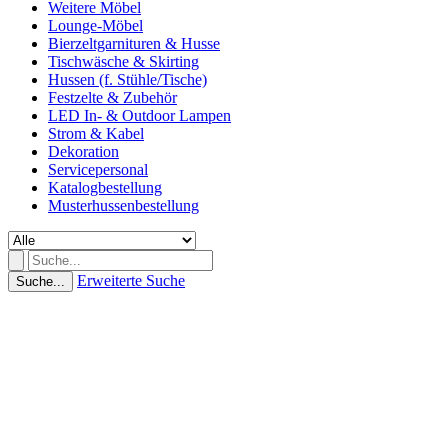
Weitere Möbel
Lounge-Möbel
Bierzeltgarnituren & Husse
Tischwäsche & Skirting
Hussen (f. Stühle/Tische)
Festzelte & Zubehör
LED In- & Outdoor Lampen
Strom & Kabel
Dekoration
Servicepersonal
Katalogbestellung
Musterhussenbestellung
Erweiterte Suche
Suche...
(0 