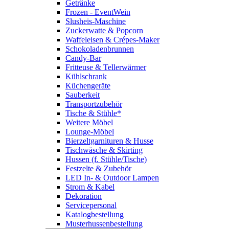
Getränke
Frozen - EventWein
Slusheis-Maschine
Zuckerwatte & Popcorn
Waffeleisen & Crépes-Maker
Schokoladenbrunnen
Candy-Bar
Fritteuse & Tellerwärmer
Kühlschrank
Küchengeräte
Sauberkeit
Transportzubehör
Tische & Stühle*
Weitere Möbel
Lounge-Möbel
Bierzeltgarnituren & Husse
Tischwäsche & Skirting
Hussen (f. Stühle/Tische)
Festzelte & Zubehör
LED In- & Outdoor Lampen
Strom & Kabel
Dekoration
Servicepersonal
Katalogbestellung
Musterhussenbestellung