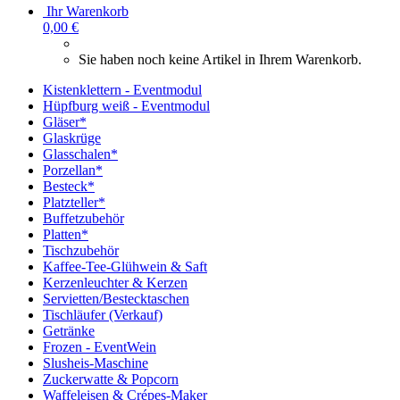
Ihr Warenkorb
0,00 €
Sie haben noch keine Artikel in Ihrem Warenkorb.
Kistenklettern - Eventmodul
Hüpfburg weiß - Eventmodul
Gläser*
Glaskrüge
Glasschalen*
Porzellan*
Besteck*
Platzteller*
Buffetzubehör
Platten*
Tischzubehör
Kaffee-Tee-Glühwein & Saft
Kerzenleuchter & Kerzen
Servietten/Bestecktaschen
Tischläufer (Verkauf)
Getränke
Frozen - EventWein
Slusheis-Maschine
Zuckerwatte & Popcorn
Waffeleisen & Crépes-Maker