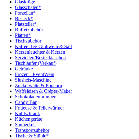
Glaskrüge
Glasschalen*
Porzellan*
Besteck*
Platzteller*
Buffetzubehör
Platten*
Tischzubehör
Kaffee-Tee-Glühwein & Saft
Kerzenleuchter & Kerzen
Servietten/Bestecktaschen
Tischläufer (Verkauf)
Getränke
Frozen - EventWein
Slusheis-Maschine
Zuckerwatte & Popcorn
Waffeleisen & Crépes-Maker
Schokoladenbrunnen
Candy-Bar
Fritteuse & Tellerwärmer
Kühlschrank
Küchengeräte
Sauberkeit
Transportzubehör
Tische & Stühle*