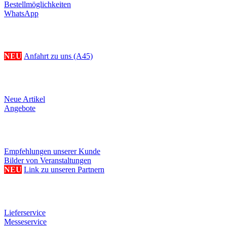
Bestellmöglichkeiten
WhatsApp
Ihr Weg zu uns
NEU
Anfahrt zu uns (A45)
Produkte
Neue Artikel
Angebote
Referenzen/Links
Empfehlungen unserer Kunde
Bilder von Veranstaltungen
NEU
Link zu unseren Partnern
Weitere Serviceangebote
Lieferservice
Messeservice