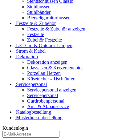
Stehtischhussen Classic
Stuhlhussen
Stuhlbänder
Bierzeltgarniturhussen
Festzelte & Zubehör
Festzelte & Zubehör anzeigen
Festzelte
Zubehör Festzelte
LED In- & Outdoor Lampen
Strom & Kabel
Dekoration
Dekoration anzeigen
Glasvasen & Kerzenleuchter
Porzellan Herzen
Käsetücher - Tischläufer
Servicepersonal
Servicepersonal anzeigen
Servicepersonal
Gardrobenpersonal
Auf- & Abbauservice
Katalogbestellung
Musterhussenbestellung
Kundenlogin