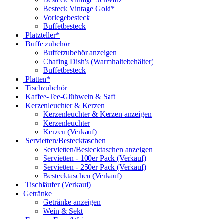
Besteck Vintage Gold*
Vorlegebesteck
Buffetbesteck
Platzteller*
Buffetzubehör
Buffetzubehör anzeigen
Chafing Dish's (Warmhaltebehälter)
Buffetbesteck
Platten*
Tischzubehör
Kaffee-Tee-Glühwein & Saft
Kerzenleuchter & Kerzen
Kerzenleuchter & Kerzen anzeigen
Kerzenleuchter
Kerzen (Verkauf)
Servietten/Bestecktaschen
Servietten/Bestecktaschen anzeigen
Servietten - 100er Pack (Verkauf)
Servietten - 250er Pack (Verkauf)
Bestecktaschen (Verkauf)
Tischläufer (Verkauf)
Getränke
Getränke anzeigen
Wein & Sekt