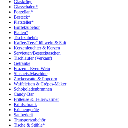
Glaskrüge
Glasschalen*
Porzellan*
Besteck*
Platzteller*
Buffetzubehör
Platten*
Tischzubehör
Kaffee-Tee-Glühwein & Saft
Kerzenleuchter & Kerzen
Servietten/Bestecktaschen
Tischläufer (Verkauf)
Getränke
Frozen - EventWein
Slusheis-Maschine
Zuckerwatte & Popcorn
Waffeleisen & Crépes-Maker
Schokoladenbrunnen
Candy-Bar
Fritteuse & Tellerwärmer
Kühlschrank
Küchengeräte
Sauberkeit
Transportzubehör
Tische & Stühle*