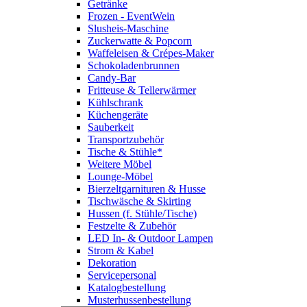
Getränke
Frozen - EventWein
Slusheis-Maschine
Zuckerwatte & Popcorn
Waffeleisen & Crépes-Maker
Schokoladenbrunnen
Candy-Bar
Fritteuse & Tellerwärmer
Kühlschrank
Küchengeräte
Sauberkeit
Transportzubehör
Tische & Stühle*
Weitere Möbel
Lounge-Möbel
Bierzeltgarnituren & Husse
Tischwäsche & Skirting
Hussen (f. Stühle/Tische)
Festzelte & Zubehör
LED In- & Outdoor Lampen
Strom & Kabel
Dekoration
Servicepersonal
Katalogbestellung
Musterhussenbestellung