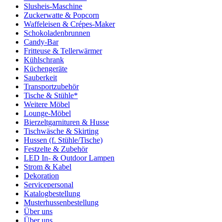
Slusheis-Maschine
Zuckerwatte & Popcorn
Waffeleisen & Crépes-Maker
Schokoladenbrunnen
Candy-Bar
Fritteuse & Tellerwärmer
Kühlschrank
Küchengeräte
Sauberkeit
Transportzubehör
Tische & Stühle*
Weitere Möbel
Lounge-Möbel
Bierzeltgarnituren & Husse
Tischwäsche & Skirting
Hussen (f. Stühle/Tische)
Festzelte & Zubehör
LED In- & Outdoor Lampen
Strom & Kabel
Dekoration
Servicepersonal
Katalogbestellung
Musterhussenbestellung
Über uns
Über uns