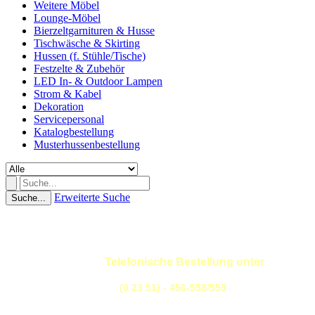
Weitere Möbel
Lounge-Möbel
Bierzeltgarnituren & Husse
Tischwäsche & Skirting
Hussen (f. Stühle/Tische)
Festzelte & Zubehör
LED In- & Outdoor Lampen
Strom & Kabel
Dekoration
Servicepersonal
Katalogbestellung
Musterhussenbestellung
Erweiterte Suche
Suche...
Telefonische Bestellung unter
(0 23 51) - 456-558/559