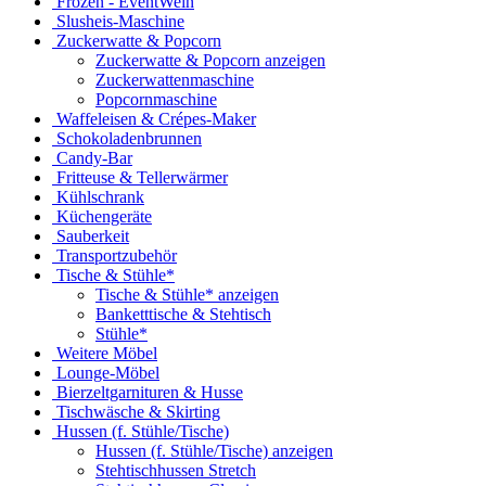
Frozen - EventWein
Slusheis-Maschine
Zuckerwatte & Popcorn
Zuckerwatte & Popcorn anzeigen
Zuckerwattenmaschine
Popcornmaschine
Waffeleisen & Crépes-Maker
Schokoladenbrunnen
Candy-Bar
Fritteuse & Tellerwärmer
Kühlschrank
Küchengeräte
Sauberkeit
Transportzubehör
Tische & Stühle*
Tische & Stühle* anzeigen
Banketttische & Stehtisch
Stühle*
Weitere Möbel
Lounge-Möbel
Bierzeltgarnituren & Husse
Tischwäsche & Skirting
Hussen (f. Stühle/Tische)
Hussen (f. Stühle/Tische) anzeigen
Stehtischhussen Stretch