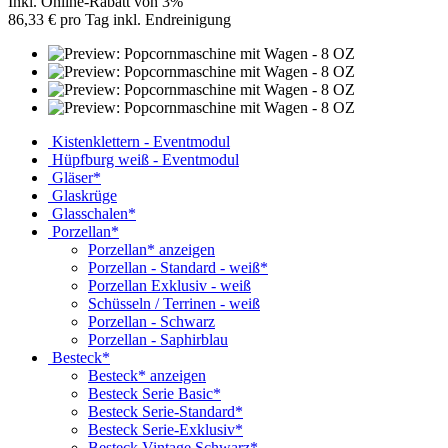
Inkl. Online-Rabatt von 3%
86,33 € pro Tag inkl. Endreinigung
Kistenklettern - Eventmodul
Hüpfburg weiß - Eventmodul
Gläser*
Glaskrüge
Glasschalen*
Porzellan*
Porzellan* anzeigen
Porzellan - Standard - weiß*
Porzellan Exklusiv - weiß
Schüsseln / Terrinen - weiß
Porzellan - Schwarz
Porzellan - Saphirblau
Besteck*
Besteck* anzeigen
Besteck Serie Basic*
Besteck Serie-Standard*
Besteck Serie-Exklusiv*
Besteck Vintage Schwarz*