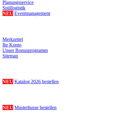
Planungsservice
Spüllogistik
NEU
Eventmanagement
Ihre persönliche Seite
Merkzettel
Ihr Konto
Unser Bonusprogramm
Sitemap
Katalogbestellung
NEU
Katalog 2026 bestellen
Musterhussenbestellung
NEU
Musterhusse bestellen
Folge uns