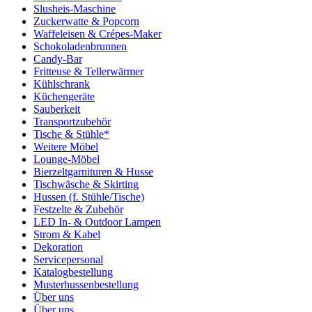
Slusheis-Maschine
Zuckerwatte & Popcorn
Waffeleisen & Crépes-Maker
Schokoladenbrunnen
Candy-Bar
Fritteuse & Tellerwärmer
Kühlschrank
Küchengeräte
Sauberkeit
Transportzubehör
Tische & Stühle*
Weitere Möbel
Lounge-Möbel
Bierzeltgarnituren & Husse
Tischwäsche & Skirting
Hussen (f. Stühle/Tische)
Festzelte & Zubehör
LED In- & Outdoor Lampen
Strom & Kabel
Dekoration
Servicepersonal
Katalogbestellung
Musterhussenbestellung
Über uns
Über uns