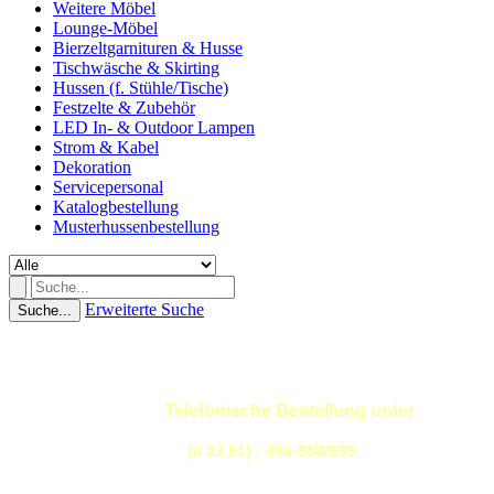
Weitere Möbel
Lounge-Möbel
Bierzeltgarnituren & Husse
Tischwäsche & Skirting
Hussen (f. Stühle/Tische)
Festzelte & Zubehör
LED In- & Outdoor Lampen
Strom & Kabel
Dekoration
Servicepersonal
Katalogbestellung
Musterhussenbestellung
Erweiterte Suche
Suche...
Telefonische Bestellung unter
(0 23 51) - 456-558/559