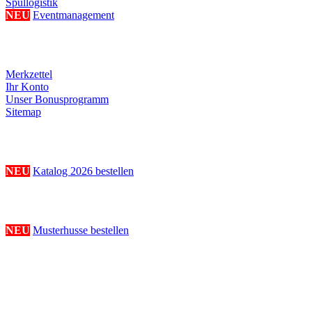
Spüllogistik
NEU
Eventmanagement
Ihre persönliche Seite
Merkzettel
Ihr Konto
Unser Bonusprogramm
Sitemap
Katalogbestellung
NEU
Katalog 2026 bestellen
Musterhussenbestellung
NEU
Musterhusse bestellen
Folge uns