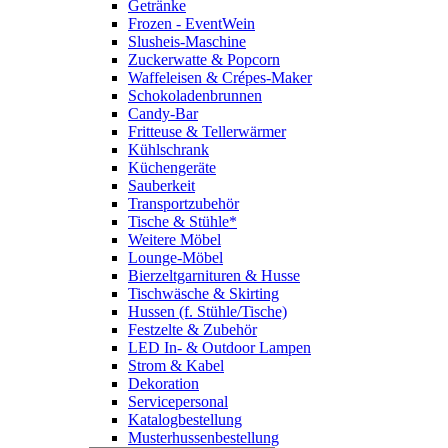
Getränke
Frozen - EventWein
Slusheis-Maschine
Zuckerwatte & Popcorn
Waffeleisen & Crépes-Maker
Schokoladenbrunnen
Candy-Bar
Fritteuse & Tellerwärmer
Kühlschrank
Küchengeräte
Sauberkeit
Transportzubehör
Tische & Stühle*
Weitere Möbel
Lounge-Möbel
Bierzeltgarnituren & Husse
Tischwäsche & Skirting
Hussen (f. Stühle/Tische)
Festzelte & Zubehör
LED In- & Outdoor Lampen
Strom & Kabel
Dekoration
Servicepersonal
Katalogbestellung
Musterhussenbestellung