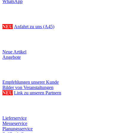
WhatsApp
Ihr Weg zu uns
NEU
Anfahrt zu uns (A45)
Produkte
Neue Artikel
Angebote
Referenzen/Links
Empfehlungen unserer Kunde
Bilder von Veranstaltungen
NEU
Link zu unseren Partnern
Weitere Serviceangebote
Lieferservice
Messeservice
Planungsservice