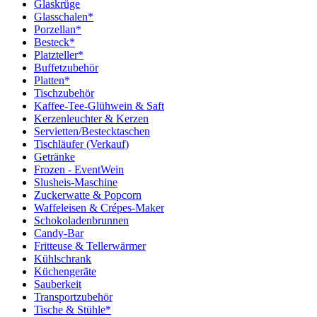
Glaskrüge
Glasschalen*
Porzellan*
Besteck*
Platzteller*
Buffetzubehör
Platten*
Tischzubehör
Kaffee-Tee-Glühwein & Saft
Kerzenleuchter & Kerzen
Servietten/Bestecktaschen
Tischläufer (Verkauf)
Getränke
Frozen - EventWein
Slusheis-Maschine
Zuckerwatte & Popcorn
Waffeleisen & Crépes-Maker
Schokoladenbrunnen
Candy-Bar
Fritteuse & Tellerwärmer
Kühlschrank
Küchengeräte
Sauberkeit
Transportzubehör
Tische & Stühle*