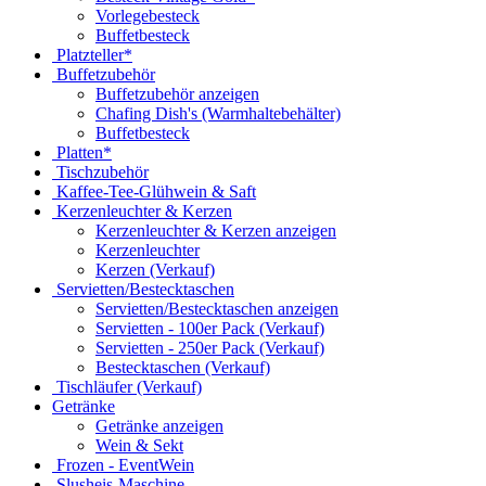
Vorlegebesteck
Buffetbesteck
Platzteller*
Buffetzubehör
Buffetzubehör anzeigen
Chafing Dish's (Warmhaltebehälter)
Buffetbesteck
Platten*
Tischzubehör
Kaffee-Tee-Glühwein & Saft
Kerzenleuchter & Kerzen
Kerzenleuchter & Kerzen anzeigen
Kerzenleuchter
Kerzen (Verkauf)
Servietten/Bestecktaschen
Servietten/Bestecktaschen anzeigen
Servietten - 100er Pack (Verkauf)
Servietten - 250er Pack (Verkauf)
Bestecktaschen (Verkauf)
Tischläufer (Verkauf)
Getränke
Getränke anzeigen
Wein & Sekt
Frozen - EventWein
Slusheis-Maschine