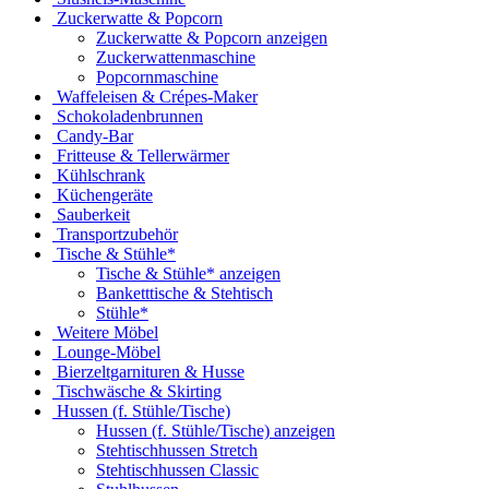
Zuckerwatte & Popcorn
Zuckerwatte & Popcorn anzeigen
Zuckerwattenmaschine
Popcornmaschine
Waffeleisen & Crépes-Maker
Schokoladenbrunnen
Candy-Bar
Fritteuse & Tellerwärmer
Kühlschrank
Küchengeräte
Sauberkeit
Transportzubehör
Tische & Stühle*
Tische & Stühle* anzeigen
Banketttische & Stehtisch
Stühle*
Weitere Möbel
Lounge-Möbel
Bierzeltgarnituren & Husse
Tischwäsche & Skirting
Hussen (f. Stühle/Tische)
Hussen (f. Stühle/Tische) anzeigen
Stehtischhussen Stretch
Stehtischhussen Classic