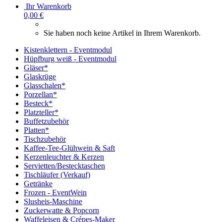
Ihr Warenkorb
0,00 €
Sie haben noch keine Artikel in Ihrem Warenkorb.
Kistenklettern - Eventmodul
Hüpfburg weiß - Eventmodul
Gläser*
Glaskrüge
Glasschalen*
Porzellan*
Besteck*
Platzteller*
Buffetzubehör
Platten*
Tischzubehör
Kaffee-Tee-Glühwein & Saft
Kerzenleuchter & Kerzen
Servietten/Bestecktaschen
Tischläufer (Verkauf)
Getränke
Frozen - EventWein
Slusheis-Maschine
Zuckerwatte & Popcorn
Waffeleisen & Crépes-Maker