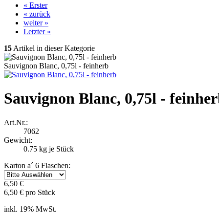
« Erster
« zurück
weiter »
Letzter »
15
Artikel in dieser Kategorie
Sauvignon Blanc, 0,75l - feinherb
Sauvignon Blanc, 0,75l - feinhe
Art.Nr.:
7062
Gewicht:
0.75
kg je Stück
Karton a´ 6 Flaschen:
6,50 €
6,50 € pro Stück
inkl. 19% MwSt.