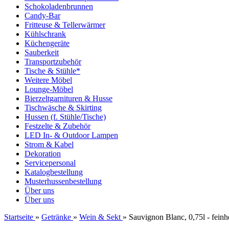
Schokoladenbrunnen
Candy-Bar
Fritteuse & Tellerwärmer
Kühlschrank
Küchengeräte
Sauberkeit
Transportzubehör
Tische & Stühle*
Weitere Möbel
Lounge-Möbel
Bierzeltgarnituren & Husse
Tischwäsche & Skirting
Hussen (f. Stühle/Tische)
Festzelte & Zubehör
LED In- & Outdoor Lampen
Strom & Kabel
Dekoration
Servicepersonal
Katalogbestellung
Musterhussenbestellung
Über uns
Über uns
Startseite
»
Getränke
»
Wein & Sekt
»
Sauvignon Blanc, 0,75l - feinh