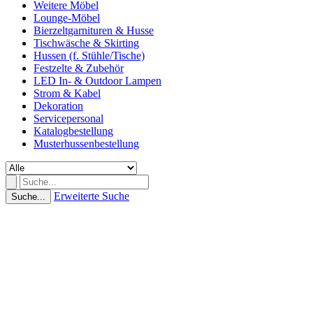
Weitere Möbel
Lounge-Möbel
Bierzeltgarnituren & Husse
Tischwäsche & Skirting
Hussen (f. Stühle/Tische)
Festzelte & Zubehör
LED In- & Outdoor Lampen
Strom & Kabel
Dekoration
Servicepersonal
Katalogbestellung
Musterhussenbestellung
Erweiterte Suche
Suche...
(0 