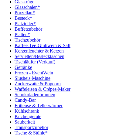
Glaskrüge
Glasschalen*
Porzellan*
Besteck*
Platzteller*
Buffetzubehör
Platten*
Tischzubehör
Kaffee-Tee-Glühwein & Saft
Kerzenleuchter & Kerzen
Servietten/Bestecktaschen
Tischläufer (Verkauf)
Getränke
Frozen - EventWein
Slusheis-Maschine
Zuckerwatte & Popcorn
Waffeleisen & Crépes-Maker
Schokoladenbrunnen
Candy-Bar
Fritteuse & Tellerwärmer
Kühlschrank
Küchengeräte
Sauberkeit
Transportzubehör
Tische & Stühle*