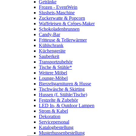
Getränke
Frozen - EventWein
Slusheis-Maschine
Zuckerwatte & Popcorn
Waffeleisen & Crépes-Maker
Schokoladenbrunnen
Candy-Bar
Fritteuse & Tellerwärmer
Kühlschrank
Küchengeräte
Sauberkeit
Transportzubehör
Tische & Stühle*
Weitere Möbel
Lounge-Möbel
Bierzeltgarnituren & Husse
Tischwäsche & Skirting
Hussen (f. Stühle/Tische)
Festzelte & Zubehör
LED In- & Outdoor Lampen
Strom & Kabel
Dekoration
Servicepersonal
Katalogbestellung
Musterhussenbestellung