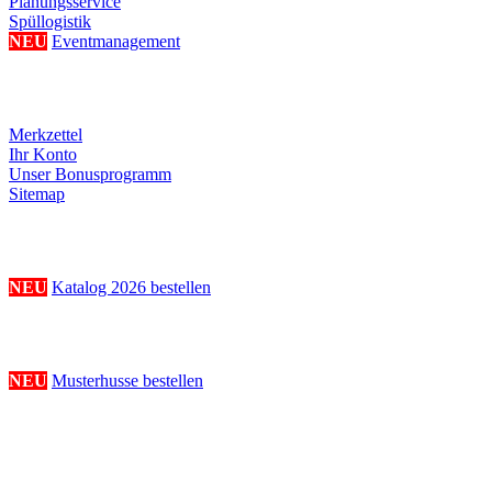
Planungsservice
Spüllogistik
NEU
Eventmanagement
Ihre persönliche Seite
Merkzettel
Ihr Konto
Unser Bonusprogramm
Sitemap
Katalogbestellung
NEU
Katalog 2026 bestellen
Musterhussenbestellung
NEU
Musterhusse bestellen
Folge uns