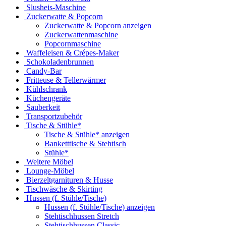
Slusheis-Maschine
Zuckerwatte & Popcorn
Zuckerwatte & Popcorn anzeigen
Zuckerwattenmaschine
Popcornmaschine
Waffeleisen & Crépes-Maker
Schokoladenbrunnen
Candy-Bar
Fritteuse & Tellerwärmer
Kühlschrank
Küchengeräte
Sauberkeit
Transportzubehör
Tische & Stühle*
Tische & Stühle* anzeigen
Banketttische & Stehtisch
Stühle*
Weitere Möbel
Lounge-Möbel
Bierzeltgarnituren & Husse
Tischwäsche & Skirting
Hussen (f. Stühle/Tische)
Hussen (f. Stühle/Tische) anzeigen
Stehtischhussen Stretch
Stehtischhussen Classic