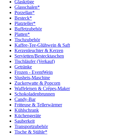
Glaskrüge
Glasschalen*
Porzellan*
Besteck*
Platzteller*
Buffetzubehör
Platten*
Tischzubehör
Kaffee-Tee-Glühwein & Saft
Kerzenleuchter & Kerzen
Servietten/Bestecktaschen
Tischläufer (Verkauf)
Getränke
Frozen - EventWein
Slusheis-Maschine
Zuckerwatte & Popcorn
Waffeleisen & Crépes-Maker
Schokoladenbrunnen
Candy-Bar
Fritteuse & Tellerwärmer
Kühlschrank
Küchengeräte
Sauberkeit
Transportzubehör
Tische & Stühle*