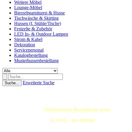
Weitere Möbel
Lounge-Möbel
Bierzeltgarnituren & Husse
Tischwäsche & Skirting
Hussen (f. Stühle/Tische)
Festzelte & Zubehör
LED In- & Outdoor Lampen
Strom & Kabel
Dekoration
Servicepersonal
Katalogbestellung
Musterhussenbestellung
Erweiterte Suche
Suche...
Telefonische Bestellung unter
(0 23 51) - 456-558/559