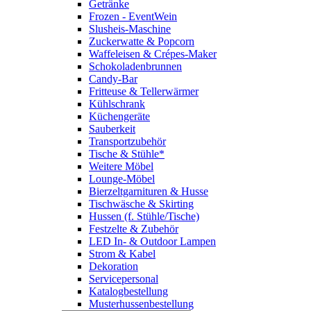
Getränke
Frozen - EventWein
Slusheis-Maschine
Zuckerwatte & Popcorn
Waffeleisen & Crépes-Maker
Schokoladenbrunnen
Candy-Bar
Fritteuse & Tellerwärmer
Kühlschrank
Küchengeräte
Sauberkeit
Transportzubehör
Tische & Stühle*
Weitere Möbel
Lounge-Möbel
Bierzeltgarnituren & Husse
Tischwäsche & Skirting
Hussen (f. Stühle/Tische)
Festzelte & Zubehör
LED In- & Outdoor Lampen
Strom & Kabel
Dekoration
Servicepersonal
Katalogbestellung
Musterhussenbestellung