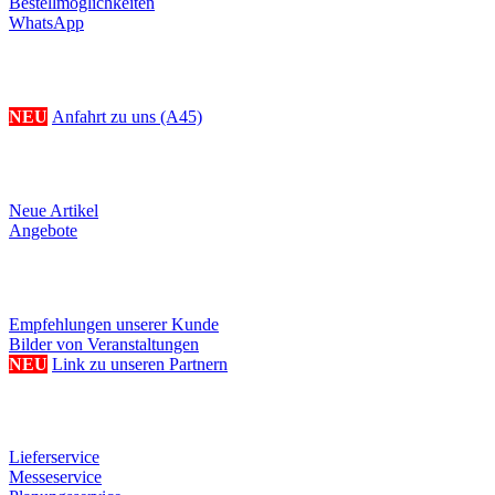
Bestellmöglichkeiten
WhatsApp
Ihr Weg zu uns
NEU
Anfahrt zu uns (A45)
Produkte
Neue Artikel
Angebote
Referenzen/Links
Empfehlungen unserer Kunde
Bilder von Veranstaltungen
NEU
Link zu unseren Partnern
Weitere Serviceangebote
Lieferservice
Messeservice