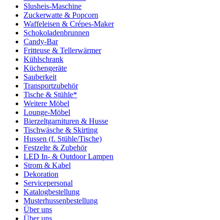
Slusheis-Maschine
Zuckerwatte & Popcorn
Waffeleisen & Crépes-Maker
Schokoladenbrunnen
Candy-Bar
Fritteuse & Tellerwärmer
Kühlschrank
Küchengeräte
Sauberkeit
Transportzubehör
Tische & Stühle*
Weitere Möbel
Lounge-Möbel
Bierzeltgarnituren & Husse
Tischwäsche & Skirting
Hussen (f. Stühle/Tische)
Festzelte & Zubehör
LED In- & Outdoor Lampen
Strom & Kabel
Dekoration
Servicepersonal
Katalogbestellung
Musterhussenbestellung
Über uns
Über uns