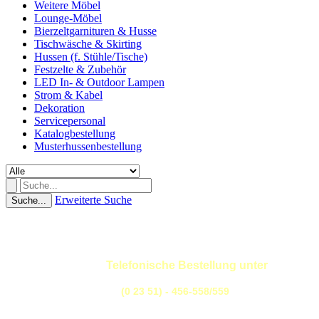
Weitere Möbel
Lounge-Möbel
Bierzeltgarnituren & Husse
Tischwäsche & Skirting
Hussen (f. Stühle/Tische)
Festzelte & Zubehör
LED In- & Outdoor Lampen
Strom & Kabel
Dekoration
Servicepersonal
Katalogbestellung
Musterhussenbestellung
Erweiterte Suche
Suche...
Telefonische Bestellung unter
(0 23 51) - 456-558/559