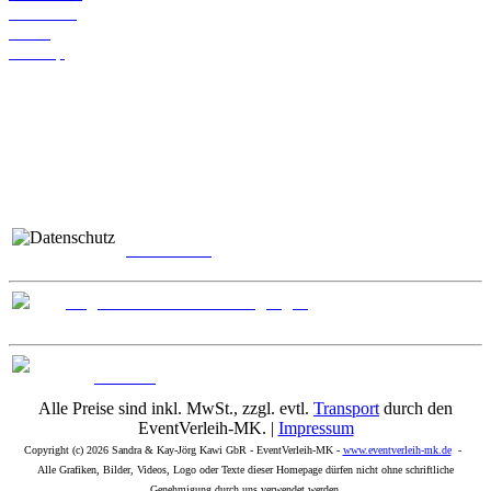
Ihr Konto
Kasse
Sitemap
Soziale Medien
Sicherheit
Datenschutz
Allgemeine Geschäftsbedingungen
Widerruf
Alle Preise sind inkl. MwSt., zzgl. evtl.
Transport
durch den
EventVerleih-MK. |
Impressum
Copyright (c) 2026 Sandra & Kay-Jörg Kawi GbR - EventVerleih-MK -
www.eventverleih-mk.de
-
Alle Grafiken, Bilder, Videos, Logo oder Texte dieser Homepage dürfen nicht ohne schriftliche
Genehmigung durch uns verwendet werden.