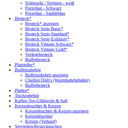
Schüsseln / Terrinen - weiß
Porzellan - Schwarz
Porzellan - Saphirblau
Besteck*
Besteck* anzeigen
Besteck Serie Basic*
Besteck Serie-Standard*
Besteck Serie-Exklusiv*
Besteck Vintage Schwarz*
Besteck Vintage Gold*
Vorlegebesteck
Buffetbesteck
Platzteller*
Buffetzubehör
Buffetzubehör anzeigen
Chafing Dish's (Warmhaltebehälter)
Buffetbesteck
Platten*
Tischzubehör
Kaffee-Tee-Glühwein & Saft
Kerzenleuchter & Kerzen
Kerzenleuchter & Kerzen anzeigen
Kerzenleuchter
Kerzen (Verkauf)
Servietten/Bestecktaschen