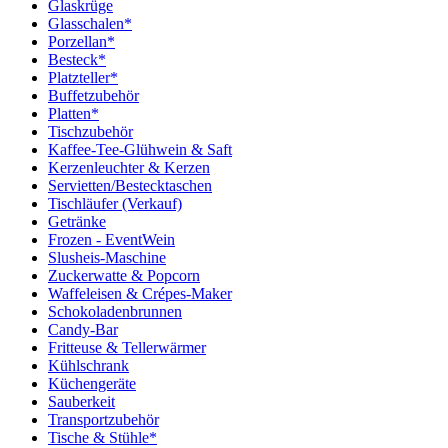
Glaskrüge
Glasschalen*
Porzellan*
Besteck*
Platzteller*
Buffetzubehör
Platten*
Tischzubehör
Kaffee-Tee-Glühwein & Saft
Kerzenleuchter & Kerzen
Servietten/Bestecktaschen
Tischläufer (Verkauf)
Getränke
Frozen - EventWein
Slusheis-Maschine
Zuckerwatte & Popcorn
Waffeleisen & Crépes-Maker
Schokoladenbrunnen
Candy-Bar
Fritteuse & Tellerwärmer
Kühlschrank
Küchengeräte
Sauberkeit
Transportzubehör
Tische & Stühle*