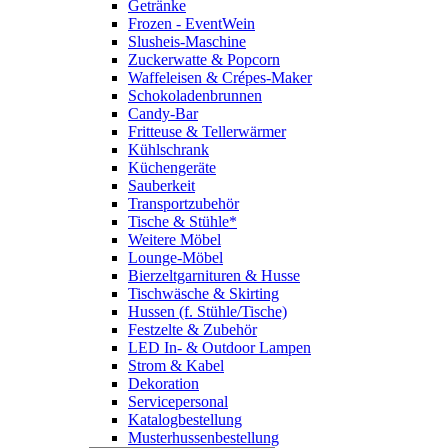
Getränke
Frozen - EventWein
Slusheis-Maschine
Zuckerwatte & Popcorn
Waffeleisen & Crépes-Maker
Schokoladenbrunnen
Candy-Bar
Fritteuse & Tellerwärmer
Kühlschrank
Küchengeräte
Sauberkeit
Transportzubehör
Tische & Stühle*
Weitere Möbel
Lounge-Möbel
Bierzeltgarnituren & Husse
Tischwäsche & Skirting
Hussen (f. Stühle/Tische)
Festzelte & Zubehör
LED In- & Outdoor Lampen
Strom & Kabel
Dekoration
Servicepersonal
Katalogbestellung
Musterhussenbestellung