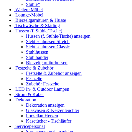
Stühle*
Weitere Möbel
Lounge-Möbel
Bierzeltgarnituren & Husse
Tischwäsche & Skirting
Hussen (f. Stühle/Tische)
Hussen (f. Stühle/Tische) anzeigen
Stehtischhussen Stretch
Stehtischhussen Classic
Stuhlhussen
Stuhlbänder
Bierzeltgarniturhussen
Festzelte & Zubehör
Festzelte & Zubehör anzeigen
Festzelte
Zubehör Festzelte
LED In- & Outdoor Lampen
Strom & Kabel
Dekoration
Dekoration anzeigen
Glasvasen & Kerzenleuchter
Porzellan Herzen
Käsetücher - Tischläufer
Servicepersonal
Servicepersonal anzeigen