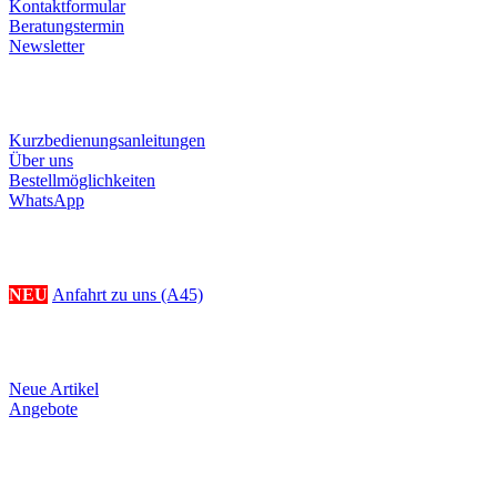
Kontaktformular
Beratungstermin
Newsletter
Informationen
Kurzbedienungsanleitungen
Über uns
Bestellmöglichkeiten
WhatsApp
Ihr Weg zu uns
NEU
Anfahrt zu uns (A45)
Produkte
Neue Artikel
Angebote
Referenzen/Links