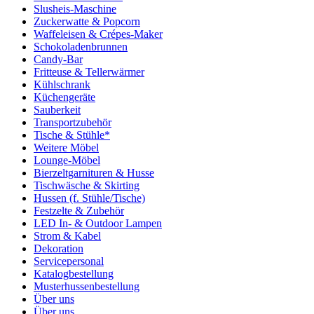
Slusheis-Maschine
Zuckerwatte & Popcorn
Waffeleisen & Crépes-Maker
Schokoladenbrunnen
Candy-Bar
Fritteuse & Tellerwärmer
Kühlschrank
Küchengeräte
Sauberkeit
Transportzubehör
Tische & Stühle*
Weitere Möbel
Lounge-Möbel
Bierzeltgarnituren & Husse
Tischwäsche & Skirting
Hussen (f. Stühle/Tische)
Festzelte & Zubehör
LED In- & Outdoor Lampen
Strom & Kabel
Dekoration
Servicepersonal
Katalogbestellung
Musterhussenbestellung
Über uns
Über uns