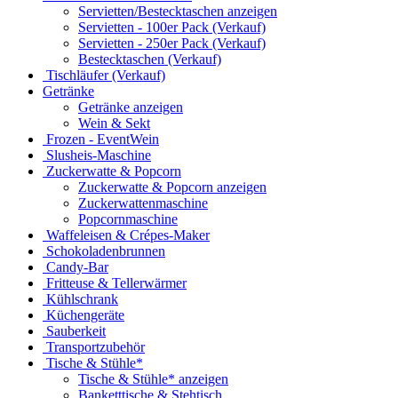
Servietten/Bestecktaschen anzeigen
Servietten - 100er Pack (Verkauf)
Servietten - 250er Pack (Verkauf)
Bestecktaschen (Verkauf)
Tischläufer (Verkauf)
Getränke
Getränke anzeigen
Wein & Sekt
Frozen - EventWein
Slusheis-Maschine
Zuckerwatte & Popcorn
Zuckerwatte & Popcorn anzeigen
Zuckerwattenmaschine
Popcornmaschine
Waffeleisen & Crépes-Maker
Schokoladenbrunnen
Candy-Bar
Fritteuse & Tellerwärmer
Kühlschrank
Küchengeräte
Sauberkeit
Transportzubehör
Tische & Stühle*
Tische & Stühle* anzeigen
Banketttische & Stehtisch