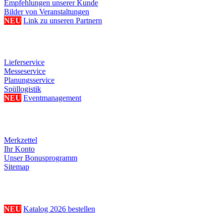
Empfehlungen unserer Kunde
Bilder von Veranstaltungen
NEU
Link zu unseren Partnern
Weitere Serviceangebote
Lieferservice
Messeservice
Planungsservice
Spüllogistik
NEU
Eventmanagement
Ihre persönliche Seite
Merkzettel
Ihr Konto
Unser Bonusprogramm
Sitemap
Katalogbestellung
NEU
Katalog 2026 bestellen