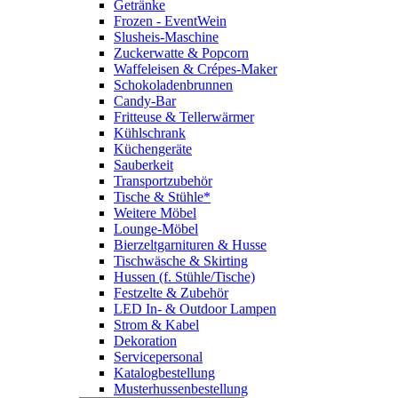
Getränke
Frozen - EventWein
Slusheis-Maschine
Zuckerwatte & Popcorn
Waffeleisen & Crépes-Maker
Schokoladenbrunnen
Candy-Bar
Fritteuse & Tellerwärmer
Kühlschrank
Küchengeräte
Sauberkeit
Transportzubehör
Tische & Stühle*
Weitere Möbel
Lounge-Möbel
Bierzeltgarnituren & Husse
Tischwäsche & Skirting
Hussen (f. Stühle/Tische)
Festzelte & Zubehör
LED In- & Outdoor Lampen
Strom & Kabel
Dekoration
Servicepersonal
Katalogbestellung
Musterhussenbestellung