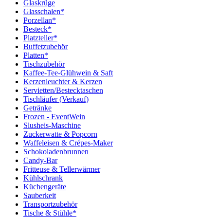
Glaskrüge
Glasschalen*
Porzellan*
Besteck*
Platzteller*
Buffetzubehör
Platten*
Tischzubehör
Kaffee-Tee-Glühwein & Saft
Kerzenleuchter & Kerzen
Servietten/Bestecktaschen
Tischläufer (Verkauf)
Getränke
Frozen - EventWein
Slusheis-Maschine
Zuckerwatte & Popcorn
Waffeleisen & Crépes-Maker
Schokoladenbrunnen
Candy-Bar
Fritteuse & Tellerwärmer
Kühlschrank
Küchengeräte
Sauberkeit
Transportzubehör
Tische & Stühle*