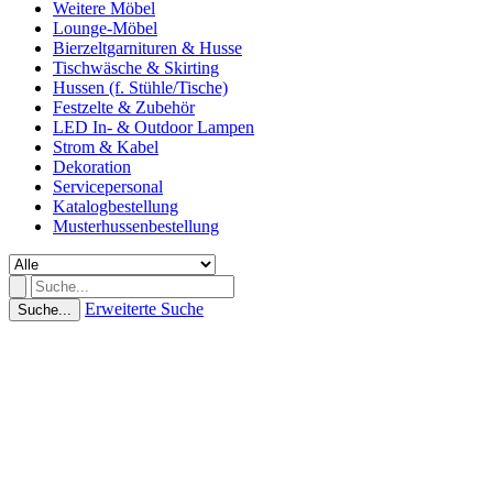
Weitere Möbel
Lounge-Möbel
Bierzeltgarnituren & Husse
Tischwäsche & Skirting
Hussen (f. Stühle/Tische)
Festzelte & Zubehör
LED In- & Outdoor Lampen
Strom & Kabel
Dekoration
Servicepersonal
Katalogbestellung
Musterhussenbestellung
Erweiterte Suche
Suche...
(0 