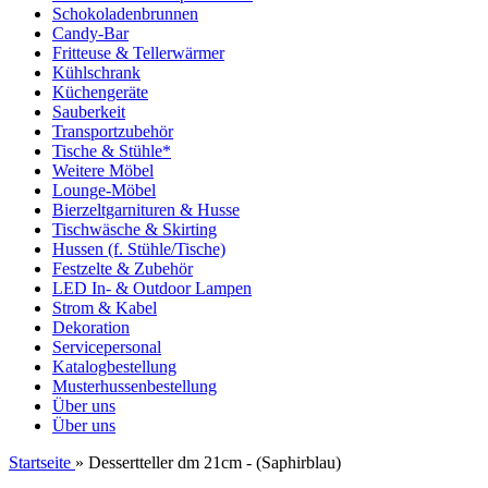
Schokoladenbrunnen
Candy-Bar
Fritteuse & Tellerwärmer
Kühlschrank
Küchengeräte
Sauberkeit
Transportzubehör
Tische & Stühle*
Weitere Möbel
Lounge-Möbel
Bierzeltgarnituren & Husse
Tischwäsche & Skirting
Hussen (f. Stühle/Tische)
Festzelte & Zubehör
LED In- & Outdoor Lampen
Strom & Kabel
Dekoration
Servicepersonal
Katalogbestellung
Musterhussenbestellung
Über uns
Über uns
Startseite
»
Dessertteller dm 21cm - (Saphirblau)