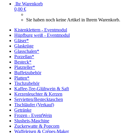
Ihr Warenkorb
0,00 €
Sie haben noch keine Artikel in Ihrem Warenkorb.
Kistenklettern - Eventmodul
Hüpfburg weiß - Eventmodul
Gläser*
Glaskrüge
Glasschalen*
Porzellan*
Besteck*
Platzteller*
Buffetzubehör
Platten*
Tischzubehör
Kaffee-Tee-Glühwein & Saft
Kerzenleuchter & Kerzen
Servietten/Bestecktaschen
Tischläufer (Verkauf)
Getränke
Frozen - EventWein
Slusheis-Maschine
Zuckerwatte & Popcorn
Waffeleisen & Crépes-Maker