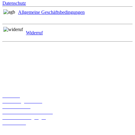
Datenschutz
Allgemeine Geschäftsbedingungen
Widerruf
Zahlungsmöglichkeiten
Informationen
Über uns
Bestellmöglichkeiten
Widerrufsrecht
Liefer- und Versandkosten
Geschäftsbedingungen
Datenschutz