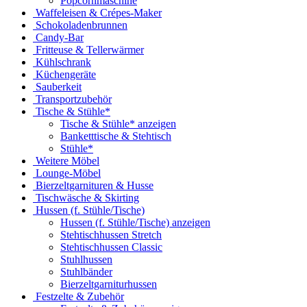
Popcornmaschine
Waffeleisen & Crépes-Maker
Schokoladenbrunnen
Candy-Bar
Fritteuse & Tellerwärmer
Kühlschrank
Küchengeräte
Sauberkeit
Transportzubehör
Tische & Stühle*
Tische & Stühle* anzeigen
Banketttische & Stehtisch
Stühle*
Weitere Möbel
Lounge-Möbel
Bierzeltgarnituren & Husse
Tischwäsche & Skirting
Hussen (f. Stühle/Tische)
Hussen (f. Stühle/Tische) anzeigen
Stehtischhussen Stretch
Stehtischhussen Classic
Stuhlhussen
Stuhlbänder
Bierzeltgarniturhussen
Festzelte & Zubehör