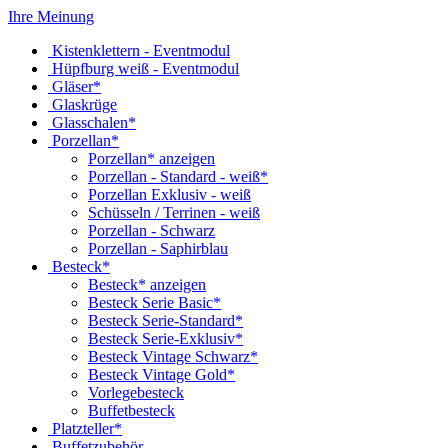
Ihre Meinung
Kistenklettern - Eventmodul
Hüpfburg weiß - Eventmodul
Gläser*
Glaskrüge
Glasschalen*
Porzellan*
Porzellan* anzeigen
Porzellan - Standard - weiß*
Porzellan Exklusiv - weiß
Schüsseln / Terrinen - weiß
Porzellan - Schwarz
Porzellan - Saphirblau
Besteck*
Besteck* anzeigen
Besteck Serie Basic*
Besteck Serie-Standard*
Besteck Serie-Exklusiv*
Besteck Vintage Schwarz*
Besteck Vintage Gold*
Vorlegebesteck
Buffetbesteck
Platzteller*
Buffetzubehör