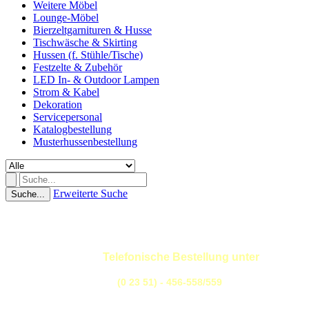
Weitere Möbel
Lounge-Möbel
Bierzeltgarnituren & Husse
Tischwäsche & Skirting
Hussen (f. Stühle/Tische)
Festzelte & Zubehör
LED In- & Outdoor Lampen
Strom & Kabel
Dekoration
Servicepersonal
Katalogbestellung
Musterhussenbestellung
Erweiterte Suche
Suche...
Telefonische Bestellung unter
(0 23 51) - 456-558/559