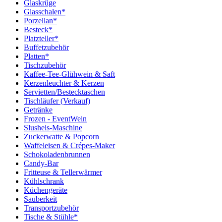
Glaskrüge
Glasschalen*
Porzellan*
Besteck*
Platzteller*
Buffetzubehör
Platten*
Tischzubehör
Kaffee-Tee-Glühwein & Saft
Kerzenleuchter & Kerzen
Servietten/Bestecktaschen
Tischläufer (Verkauf)
Getränke
Frozen - EventWein
Slusheis-Maschine
Zuckerwatte & Popcorn
Waffeleisen & Crépes-Maker
Schokoladenbrunnen
Candy-Bar
Fritteuse & Tellerwärmer
Kühlschrank
Küchengeräte
Sauberkeit
Transportzubehör
Tische & Stühle*