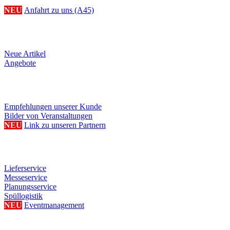
NEU
Anfahrt zu uns (A45)
Produkte
Neue Artikel
Angebote
Referenzen/Links
Empfehlungen unserer Kunde
Bilder von Veranstaltungen
NEU
Link zu unseren Partnern
Weitere Serviceangebote
Lieferservice
Messeservice
Planungsservice
Spüllogistik
NEU
Eventmanagement
Ihre persönliche Seite