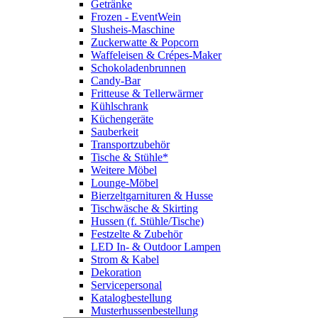
Getränke
Frozen - EventWein
Slusheis-Maschine
Zuckerwatte & Popcorn
Waffeleisen & Crépes-Maker
Schokoladenbrunnen
Candy-Bar
Fritteuse & Tellerwärmer
Kühlschrank
Küchengeräte
Sauberkeit
Transportzubehör
Tische & Stühle*
Weitere Möbel
Lounge-Möbel
Bierzeltgarnituren & Husse
Tischwäsche & Skirting
Hussen (f. Stühle/Tische)
Festzelte & Zubehör
LED In- & Outdoor Lampen
Strom & Kabel
Dekoration
Servicepersonal
Katalogbestellung
Musterhussenbestellung