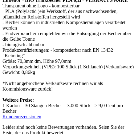
Zubehör - BIO Trinkbecher PLA 0,2l - VERKAUFSWARE
Transparent ohne Logo - kompostierbar
- PLA (Polylactid )ein Werkstoff, der aus nachwachsenden,
pflanzlichen Rohstoffen hergestellt wird
- Becher können in industriellen Kompostieranlagen verarbeitet
werden
- Endverbrauchern empfehlen wir die Entsorgung der Becher über
die Gelbe Tonne
- biologisch abbaubar
Produktzertifizierungen: - kompostierbar nach EN 13432
"Keimling"
Größe: 70,3mm dm, Höhe 97,0mm
Verpackungseinheit (VPE): 100 Stück (1 Schlauch) (Verkaufsware)
Gewicht: 0,86kg
*Nicht angebrochene Verkaufsware rechnen wir als
Kommisionsware zurück!
Weitere Preise:
1 Karton = 30 Stangen Becher = 3.000 Stück => 9,0 Cent pro
Becher
Kundenrezensionen
Leider sind noch keine Bewertungen vorhanden. Seien Sie der
Erste, der das Produkt bewertet.