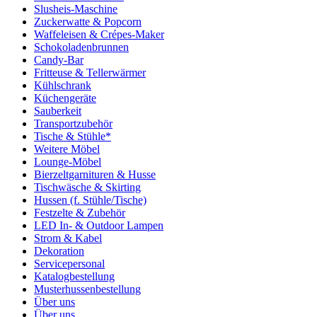
Slusheis-Maschine
Zuckerwatte & Popcorn
Waffeleisen & Crépes-Maker
Schokoladenbrunnen
Candy-Bar
Fritteuse & Tellerwärmer
Kühlschrank
Küchengeräte
Sauberkeit
Transportzubehör
Tische & Stühle*
Weitere Möbel
Lounge-Möbel
Bierzeltgarnituren & Husse
Tischwäsche & Skirting
Hussen (f. Stühle/Tische)
Festzelte & Zubehör
LED In- & Outdoor Lampen
Strom & Kabel
Dekoration
Servicepersonal
Katalogbestellung
Musterhussenbestellung
Über uns
Über uns