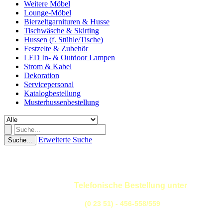
Weitere Möbel
Lounge-Möbel
Bierzeltgarnituren & Husse
Tischwäsche & Skirting
Hussen (f. Stühle/Tische)
Festzelte & Zubehör
LED In- & Outdoor Lampen
Strom & Kabel
Dekoration
Servicepersonal
Katalogbestellung
Musterhussenbestellung
Erweiterte Suche
Suche...
Telefonische Bestellung unter
(0 23 51) - 456-558/559