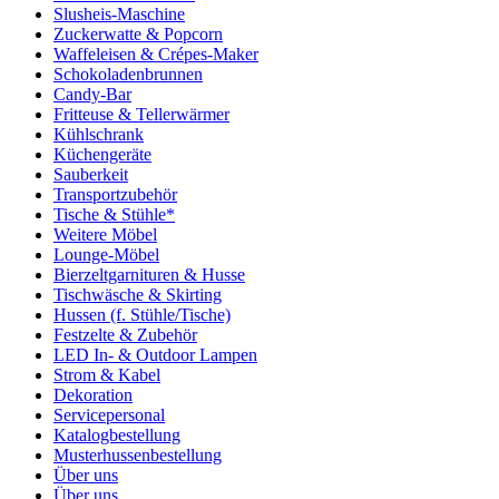
Slusheis-Maschine
Zuckerwatte & Popcorn
Waffeleisen & Crépes-Maker
Schokoladenbrunnen
Candy-Bar
Fritteuse & Tellerwärmer
Kühlschrank
Küchengeräte
Sauberkeit
Transportzubehör
Tische & Stühle*
Weitere Möbel
Lounge-Möbel
Bierzeltgarnituren & Husse
Tischwäsche & Skirting
Hussen (f. Stühle/Tische)
Festzelte & Zubehör
LED In- & Outdoor Lampen
Strom & Kabel
Dekoration
Servicepersonal
Katalogbestellung
Musterhussenbestellung
Über uns
Über uns