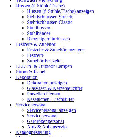
Tischwäsche & Skirting
Hussen (f. Stühle/Tische)
Hussen (f. Stühle/Tische) anzeigen
Stehtischhussen Stretch
Stehtischhussen Classic
Stuhlhussen
Stuhlbänder
Bierzeltgarniturhussen
Festzelte & Zubehör
Festzelte & Zubehör anzeigen
Festzelte
Zubehör Festzelte
LED In- & Outdoor Lampen
Strom & Kabel
Dekoration
Dekoration anzeigen
Glasvasen & Kerzenleuchter
Porzellan Herzen
Käsetücher - Tischläufer
Servicepersonal
Servicepersonal anzeigen
Servicepersonal
Gardrobenpersonal
Auf- & Abbauservice
Katalogbestellung