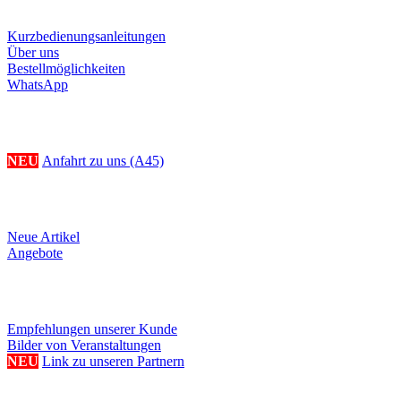
Kurzbedienungsanleitungen
Über uns
Bestellmöglichkeiten
WhatsApp
Ihr Weg zu uns
NEU
Anfahrt zu uns (A45)
Produkte
Neue Artikel
Angebote
Referenzen/Links
Empfehlungen unserer Kunde
Bilder von Veranstaltungen
NEU
Link zu unseren Partnern
Weitere Serviceangebote