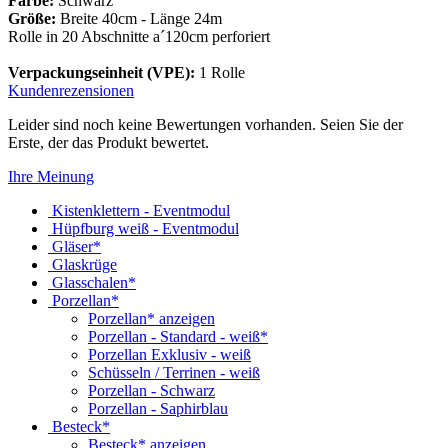
Farbe:
Schwarz
Größe:
Breite 40cm - Länge 24m
Rolle in 20 Abschnitte a´120cm perforiert
Verpackungseinheit (VPE):
1 Rolle
Kundenrezensionen
Leider sind noch keine Bewertungen vorhanden. Seien Sie der
Erste, der das Produkt bewertet.
Ihre Meinung
Kistenklettern - Eventmodul
Hüpfburg weiß - Eventmodul
Gläser*
Glaskrüge
Glasschalen*
Porzellan*
Porzellan* anzeigen
Porzellan - Standard - weiß*
Porzellan Exklusiv - weiß
Schüsseln / Terrinen - weiß
Porzellan - Schwarz
Porzellan - Saphirblau
Besteck*
Besteck* anzeigen