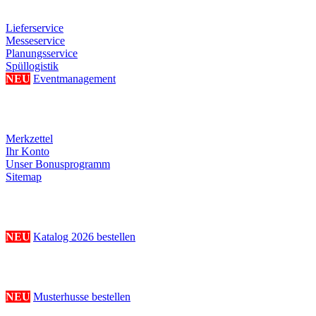
Lieferservice
Messeservice
Planungsservice
Spüllogistik
NEU
Eventmanagement
Ihre persönliche Seite
Merkzettel
Ihr Konto
Unser Bonusprogramm
Sitemap
Katalogbestellung
NEU
Katalog 2026 bestellen
Musterhussenbestellung
NEU
Musterhusse bestellen