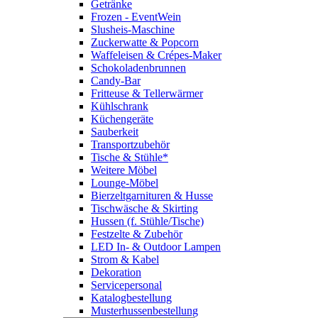
Getränke
Frozen - EventWein
Slusheis-Maschine
Zuckerwatte & Popcorn
Waffeleisen & Crépes-Maker
Schokoladenbrunnen
Candy-Bar
Fritteuse & Tellerwärmer
Kühlschrank
Küchengeräte
Sauberkeit
Transportzubehör
Tische & Stühle*
Weitere Möbel
Lounge-Möbel
Bierzeltgarnituren & Husse
Tischwäsche & Skirting
Hussen (f. Stühle/Tische)
Festzelte & Zubehör
LED In- & Outdoor Lampen
Strom & Kabel
Dekoration
Servicepersonal
Katalogbestellung
Musterhussenbestellung