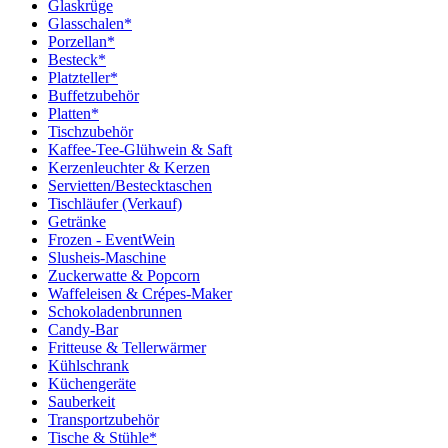
Glaskrüge
Glasschalen*
Porzellan*
Besteck*
Platzteller*
Buffetzubehör
Platten*
Tischzubehör
Kaffee-Tee-Glühwein & Saft
Kerzenleuchter & Kerzen
Servietten/Bestecktaschen
Tischläufer (Verkauf)
Getränke
Frozen - EventWein
Slusheis-Maschine
Zuckerwatte & Popcorn
Waffeleisen & Crépes-Maker
Schokoladenbrunnen
Candy-Bar
Fritteuse & Tellerwärmer
Kühlschrank
Küchengeräte
Sauberkeit
Transportzubehör
Tische & Stühle*