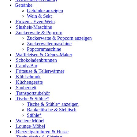
Getränke
Getränke anzeigen
Wein & Sekt
Frozen - EventWein
Slusheis-Maschine
Zuckerwatte & Popcorn
Zuckerwatte & Popcorn anzeigen
Zuckerwattenmaschine
Popcornmaschine
Waffeleisen & Crépes-Maker
Schokoladenbrunnen
Candy-Bar
Fritteuse & Tellerwärmer
Kühlschrank
Küchengeräte
Sauberkeit
Transportzubehör
Tische & Stühle*
Tische & Stühle* anzeigen
Banketttische & Stehtisch
Stühle*
Weitere Möbel
Lounge-Möbel
Bierzeltgarnituren & Husse