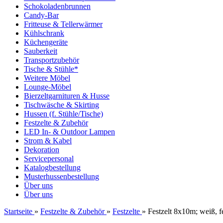
Schokoladenbrunnen
Candy-Bar
Fritteuse & Tellerwärmer
Kühlschrank
Küchengeräte
Sauberkeit
Transportzubehör
Tische & Stühle*
Weitere Möbel
Lounge-Möbel
Bierzeltgarnituren & Husse
Tischwäsche & Skirting
Hussen (f. Stühle/Tische)
Festzelte & Zubehör
LED In- & Outdoor Lampen
Strom & Kabel
Dekoration
Servicepersonal
Katalogbestellung
Musterhussenbestellung
Über uns
Über uns
Startseite
»
Festzelte & Zubehör
»
Festzelte
»
Festzelt 8x10m; weiß, f