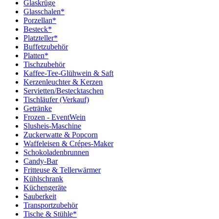
Glaskrüge
Glasschalen*
Porzellan*
Besteck*
Platzteller*
Buffetzubehör
Platten*
Tischzubehör
Kaffee-Tee-Glühwein & Saft
Kerzenleuchter & Kerzen
Servietten/Bestecktaschen
Tischläufer (Verkauf)
Getränke
Frozen - EventWein
Slusheis-Maschine
Zuckerwatte & Popcorn
Waffeleisen & Crépes-Maker
Schokoladenbrunnen
Candy-Bar
Fritteuse & Tellerwärmer
Kühlschrank
Küchengeräte
Sauberkeit
Transportzubehör
Tische & Stühle*