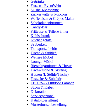
Getränke
Frozen - EventWein
Slusheis-Maschine
Zuckerwatte & Popcorn
Waffeleisen & Crépes-Maker
Schokoladenbrunnen
Candy-Bar
Fritteuse & Tellerwärmer
Kühlschrank
Küchengeräte
Sauberkeit
Transportzubehör
Tische & Stühle*
Weitere Möbel
Lounge-Möbel
Bierzeltgarnituren & Husse
Tischwäsche & Skirting
Hussen (f. Stühle/Tische)
Festzelte & Zubehör
LED In- & Outdoor Lampen
Strom & Kabel
Dekoration
Servicepersonal
Katalogbestellung
Musterhussenbestellung