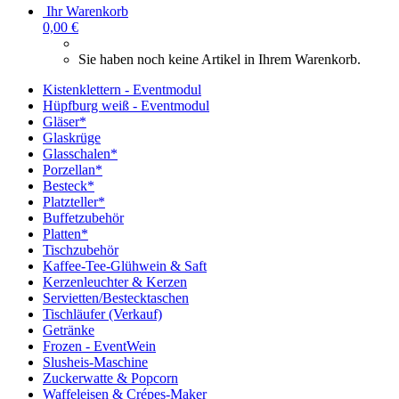
Ihr Warenkorb
0,00 €
Sie haben noch keine Artikel in Ihrem Warenkorb.
Kistenklettern - Eventmodul
Hüpfburg weiß - Eventmodul
Gläser*
Glaskrüge
Glasschalen*
Porzellan*
Besteck*
Platzteller*
Buffetzubehör
Platten*
Tischzubehör
Kaffee-Tee-Glühwein & Saft
Kerzenleuchter & Kerzen
Servietten/Bestecktaschen
Tischläufer (Verkauf)
Getränke
Frozen - EventWein
Slusheis-Maschine
Zuckerwatte & Popcorn
Waffeleisen & Crépes-Maker