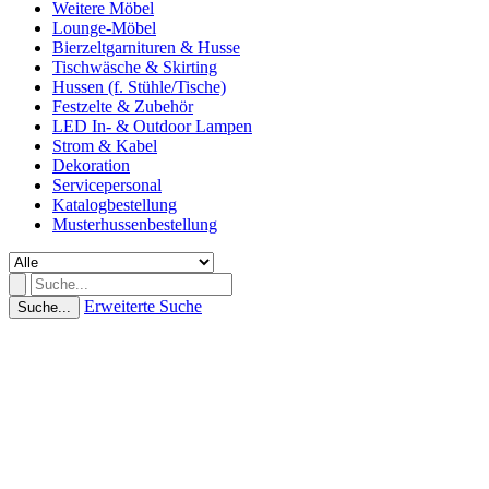
Weitere Möbel
Lounge-Möbel
Bierzeltgarnituren & Husse
Tischwäsche & Skirting
Hussen (f. Stühle/Tische)
Festzelte & Zubehör
LED In- & Outdoor Lampen
Strom & Kabel
Dekoration
Servicepersonal
Katalogbestellung
Musterhussenbestellung
Erweiterte Suche
Suche...
(0 